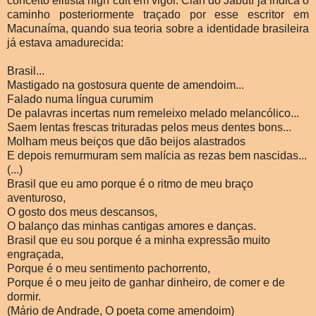
conceito elitista high cult em vigor. Clan do Jabutí já indica o
caminho posteriormente traçado por esse escritor em
Macunaíma, quando sua teoria sobre a identidade brasileira
já estava amadurecida:
Brasil...
Mastigado na gostosura quente de amendoim...
Falado numa língua curumim
De palavras incertas num remeleixo melado melancólico...
Saem lentas frescas trituradas pelos meus dentes bons...
Molham meus beiços que dão beijos alastrados
E depois remurmuram sem malícia as rezas bem nascidas...
(...)
Brasil que eu amo porque é o ritmo de meu braço
aventuroso,
O gosto dos meus descansos,
O balanço das minhas cantigas amores e danças.
Brasil que eu sou porque é a minha expressão muito
engraçada,
Porque é o meu sentimento pachorrento,
Porque é o meu jeito de ganhar dinheiro, de comer e de
dormir.
(Mário de Andrade, O poeta come amendoim)