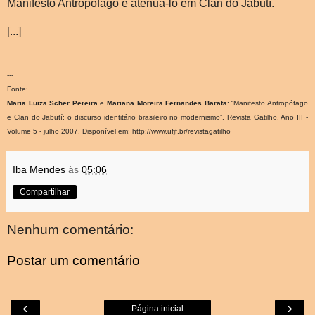
Manifesto Antropófago e atenuá-lo em Clan do Jabutí.
[...]
---
Fonte:
Maria Luiza Scher Pereira
e
Mariana Moreira Fernandes Barata
: “Manifesto Antropófago
e Clan do Jabutí: o discurso identitário brasileiro no modernismo”. Revista Gatilho. Ano III -
Volume 5 - julho 2007. Disponível em: http://www.ufjf.br/revistagatilho
Iba Mendes
às
05:06
Compartilhar
Nenhum comentário:
Postar um comentário
‹
›
Página inicial