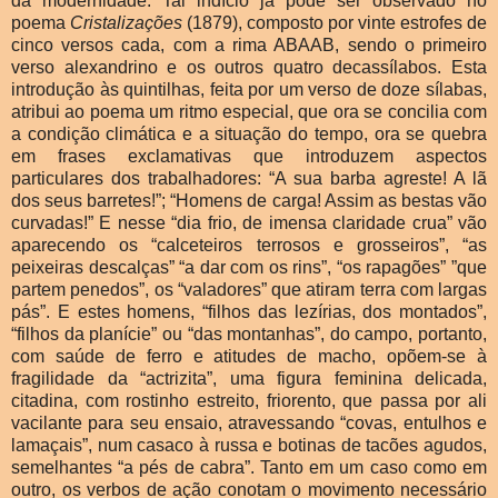
da modernidade. Tal indício já pode ser observado no
poema
Cristalizações
(1879), composto por vinte estrofes de
cinco versos cada, com a rima ABAAB, sendo o primeiro
verso alexandrino e os outros quatro decassílabos. Esta
introdução às quintilhas, feita por um verso de doze sílabas,
atribui ao poema um ritmo especial, que ora se concilia com
a condição climática e a situação do tempo, ora se quebra
em frases exclamativas que introduzem aspectos
particulares dos trabalhadores: “A sua barba agreste! A lã
dos seus barretes!”; “Homens de carga! Assim as bestas vão
curvadas!” E nesse “dia frio, de imensa claridade crua” vão
aparecendo os “calceteiros terrosos e grosseiros”, “as
peixeiras descalças” “a dar com os rins”, “os rapagões” ”que
partem penedos”, os “valadores” que atiram terra com largas
pás”. E estes homens, “filhos das lezírias, dos montados”,
“filhos da planície” ou “das montanhas”, do campo, portanto,
com saúde de ferro e atitudes de macho, opõem-se à
fragilidade da “actrizita”, uma figura feminina delicada,
citadina, com rostinho estreito, friorento, que passa por ali
vacilante para seu ensaio, atravessando “covas, entulhos e
lamaçais”, num casaco à russa e botinas de tacões agudos,
semelhantes “a pés de cabra”. Tanto em um caso como em
outro, os verbos de ação conotam o movimento necessário