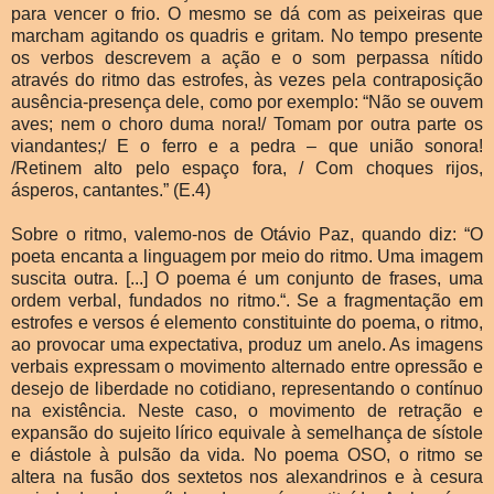
para vencer o frio. O mesmo se dá com as peixeiras que
marcham agitando os quadris e gritam. No tempo presente
os verbos descrevem a ação e o som perpassa nítido
através do ritmo das estrofes, às vezes pela contraposição
ausência-presença dele, como por exemplo: “Não se ouvem
aves; nem o choro duma nora!/ Tomam por outra parte os
viandantes;/ E o ferro e a pedra – que união sonora!
/Retinem alto pelo espaço fora, / Com choques rijos,
ásperos, cantantes.” (E.4)
Sobre o ritmo, valemo-nos de Otávio Paz, quando diz: “O
poeta encanta a linguagem por meio do ritmo. Uma imagem
suscita outra. [...] O poema é um conjunto de frases, uma
ordem verbal, fundados no ritmo.“. Se a fragmentação em
estrofes e versos é elemento constituinte do poema, o ritmo,
ao provocar uma expectativa, produz um anelo. As imagens
verbais expressam o movimento alternado entre opressão e
desejo de liberdade no cotidiano, representando o contínuo
na existência. Neste caso, o movimento de retração e
expansão do sujeito lírico equivale à semelhança de sístole
e diástole à pulsão da vida. No poema OSO, o ritmo se
altera na fusão dos sextetos nos alexandrinos e à cesura