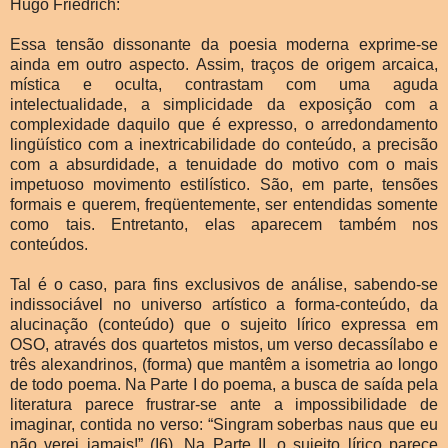
Hugo Friedrich:
Essa tensão dissonante da poesia moderna exprime-se
ainda em outro aspecto. Assim, traços de origem arcaica,
mística e oculta, contrastam com uma aguda
intelectualidade, a simplicidade da exposição com a
complexidade daquilo que é expresso, o arredondamento
lingüístico com a inextricabilidade do conteúdo, a precisão
com a absurdidade, a tenuidade do motivo com o mais
impetuoso movimento estilístico. São, em parte, tensões
formais e querem, freqüentemente, ser entendidas somente
como tais. Entretanto, elas aparecem também nos
conteúdos.
Tal é o caso, para fins exclusivos de análise, sabendo-se
indissociável no universo artístico a forma-conteúdo, da
alucinação (conteúdo) que o sujeito lírico expressa em
OSO, através dos quartetos mistos, um verso decassílabo e
três alexandrinos, (forma) que mantêm a isometria ao longo
de todo poema. Na Parte I do poema, a busca de saída pela
literatura parece frustrar-se ante a impossibilidade de
imaginar, contida no verso: “Singram soberbas naus que eu
não verei jamais!” (I6). Na Parte II, o sujeito lírico parece