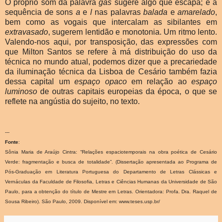
O próprio som da palavra
gás
sugere algo que escapa; e a
sequência de sons
a
e
l
nas palavras
balada
e
amarelado
,
bem como as vogais que intercalam as sibilantes em
extravasado
, sugerem lentidão e monotonia. Um ritmo lento.
Valendo-nos aqui, por transposição, das expressões com
que Milton Santos se refere à má distribuição do uso da
técnica no mundo atual, podemos dizer que a precariedade
da iluminação técnica da Lisboa de Cesário também fazia
dessa capital um
espaço opaco
em relação ao
espaço
luminoso
de outras capitais europeias da época, o que se
reflete na angústia do sujeito, no texto.
---
Fonte
:
Sônia Maria de Araújo Cintra: “Relações espaciotemporais na obra poética de Cesário
Verde: fragmentação e busca de totalidade”. (Dissertação apresentada ao Programa de
Pós-Graduação em Literatura Portuguesa do Departamento de Letras Clássicas e
Vernáculas da Faculdade de Filosofia, Letras e Ciências Humanas da Universidade de São
Paulo, para a obtenção do título de Mestre em Letras. Orientadora: Profa. Dra. Raquel de
Sousa Ribeiro). São Paulo, 2009. Disponível em: www.teses.usp.br/