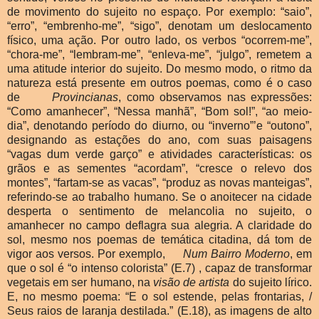
de movimento do sujeito no espaço. Por exemplo: “saio”,
“erro”, “embrenho-me”, “sigo”, denotam um deslocamento
físico, uma ação. Por outro lado, os verbos “ocorrem-me”,
“chora-me”, “lembram-me”, “enleva-me”, “julgo”, remetem a
uma atitude interior do sujeito. Do mesmo modo, o ritmo da
natureza está presente em outros poemas, como é o caso
de
Provincianas
, como observamos nas expressões:
“Como amanhecer”, “Nessa manhã”, “Bom sol!”, “ao meio-
dia”, denotando período do diurno, ou “inverno”’e “outono”,
designando as estações do ano, com suas paisagens
“vagas dum verde garço” e atividades características: os
grãos e as sementes “acordam”, “cresce o relevo dos
montes”, “fartam-se as vacas”, “produz as novas manteigas”,
referindo-se ao trabalho humano. Se o anoitecer na cidade
desperta o sentimento de melancolia no sujeito, o
amanhecer no campo deflagra sua alegria. A claridade do
sol, mesmo nos poemas de temática citadina, dá tom de
vigor aos versos. Por exemplo,
Num Bairro Moderno
, em
que o sol é “o intenso colorista” (E.7) , capaz de transformar
vegetais em ser humano, na
visão de artista
do sujeito lírico.
E, no mesmo poema: “E o sol estende, pelas frontarias, /
Seus raios de laranja destilada.” (E.18), as imagens de alto