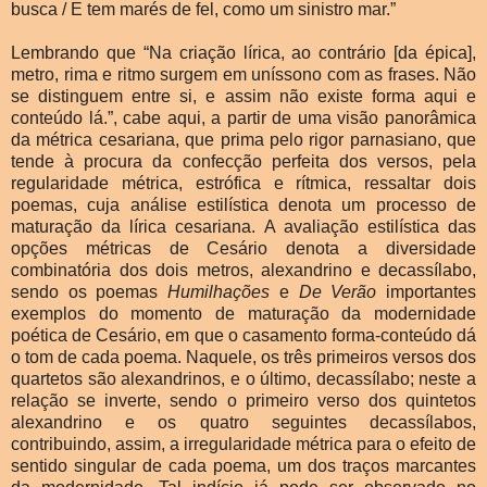
busca / E tem marés de fel, como um sinistro mar.”
Lembrando que “Na criação lírica, ao contrário [da épica],
metro, rima e ritmo surgem em uníssono com as frases. Não
se distinguem entre si, e assim não existe forma aqui e
conteúdo lá.”, cabe aqui, a partir de uma visão panorâmica
da métrica cesariana, que prima pelo rigor parnasiano, que
tende à procura da confecção perfeita dos versos, pela
regularidade métrica, estrófica e rítmica, ressaltar dois
poemas, cuja análise estilística denota um processo de
maturação da lírica cesariana. A avaliação estilística das
opções métricas de Cesário denota a diversidade
combinatória dos dois metros, alexandrino e decassílabo,
sendo os poemas
Humilhações
e
De Verão
importantes
exemplos do momento de maturação da modernidade
poética de Cesário, em que o casamento forma-conteúdo dá
o tom de cada poema. Naquele, os três primeiros versos dos
quartetos são alexandrinos, e o último, decassílabo; neste a
relação se inverte, sendo o primeiro verso dos quintetos
alexandrino e os quatro seguintes decassílabos,
contribuindo, assim, a irregularidade métrica para o efeito de
sentido singular de cada poema, um dos traços marcantes