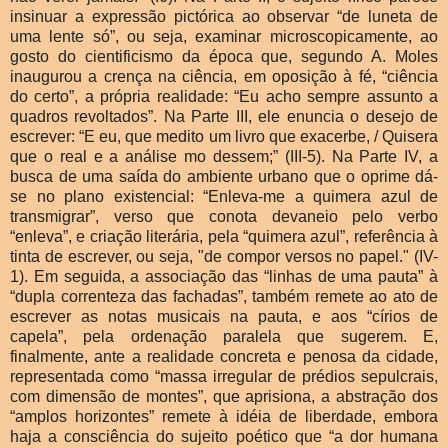
insinuar a expressão pictórica ao observar “de luneta de
uma lente só”, ou seja, examinar microscopicamente, ao
gosto do cientificismo da época que, segundo A. Moles
inaugurou a crença na ciência, em oposição à fé, “ciência
do certo”, a própria realidade: “Eu acho sempre assunto a
quadros revoltados”. Na Parte III, ele enuncia o desejo de
escrever: “E eu, que medito um livro que exacerbe, / Quisera
que o real e a análise mo dessem;” (III-5). Na Parte IV, a
busca de uma saída do ambiente urbano que o oprime dá-
se no plano existencial: “Enleva-me a quimera azul de
transmigrar”, verso que conota devaneio pelo verbo
“enleva”, e criação literária, pela “quimera azul”, referência à
tinta de escrever, ou seja, "de compor versos no papel." (IV-
1). Em seguida, a associação das “linhas de uma pauta” à
“dupla correnteza das fachadas”, também remete ao ato de
escrever as notas musicais na pauta, e aos “círios de
capela”, pela ordenação paralela que sugerem. E,
finalmente, ante a realidade concreta e penosa da cidade,
representada como “massa irregular de prédios sepulcrais,
com dimensão de montes”, que aprisiona, a abstração dos
“amplos horizontes” remete à idéia de liberdade, embora
haja a consciência do sujeito poético que “a dor humana