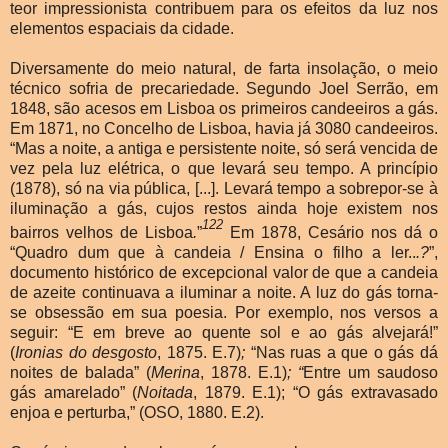
teor impressionista contribuem para os efeitos da luz nos
elementos espaciais da cidade.
Diversamente do meio natural, de farta insolação, o meio
técnico sofria de precariedade. Segundo Joel Serrão, em
1848, são acesos em Lisboa os primeiros candeeiros a gás.
Em 1871, no Concelho de Lisboa, havia já 3080 candeeiros.
“Mas a noite, a antiga e persistente noite, só será vencida de
vez pela luz elétrica, o que levará seu tempo. A princípio
(1878), só na via pública, [...]. Levará tempo a sobrepor-se à
iluminação a gás, cujos restos ainda hoje existem nos
122
bairros velhos de Lisboa
.
”
Em 1878, Cesário nos dá o
“Quadro dum que à candeia / Ensina o filho a ler..
.?
”,
documento histórico de excepcional valor de que a candeia
de azeite continuava a iluminar a noite. A luz do gás torna-
se obsessão em sua poesia. Por exemplo, nos versos a
seguir: “E em breve ao quente sol e ao gás alvejará!”
(
Ironias do desgosto
, 1875. E.7)
;
“Nas ruas a que o gás dá
noites de balada” (
Merina
, 1878. E.1)
; “
Entre um saudoso
gás amarelado” (
Noitada
, 1879. E.1); “O gás extravasado
enjoa e perturba,” (OSO, 1880. E.2).