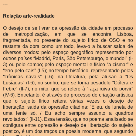
---
Relação arte-realidade
O desejo de se livrar da opressão da cidade em processo
de metropolização, em que se encontra Lisboa,
fragmentada, no presente do sujeito lírico de OSO e no
restante da obra como um todo, leva-o a buscar saída de
diversos modos: pelo espaço geográfico representado por
outros países “Madrid, Paris, São Petersburgo, o mundo!” (I-
3) ou pelo campo; pelo espaço mental e físico “a cismar” e
“erro pelo cais” (I-5); no tempo histórico, representado pelas
“crônicas navais” (I-6); na literatura, pela alusão a “Os
Lusíadas” (I-6); no sonho, que se torna pesadelo “Cólera e
Febre” (II-7); no mito, que se refere à “raça ruiva do porvir”
(IV-6). Entretanto, é através do processo de criação artística
que o sujeito lírico reitera várias vezes o desejo de
libertação, saída da opressão citadina: “E eu, de luneta de
uma lente só, / Eu acho sempre assunto a quadros
revoltados:” (II-11). Essa tensão, que no poema analisado se
configura entre opressão e desejo de libertação do sujeito
poético, é um dos traços da poesia moderna, que segundo