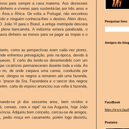
deixou para sempre a casa materna. Aos dezesseis
dinheiro e víveres para sustentá-las por três anos e
a Ásia e África. De volta a Portugal, não encontrou
ido e ninguém conhecia-lhes o destino. Além disso,
Pesquisar livro
. João VI para o Brasil, a antiga metrópole descera
plena bancarrota. A indústria estava paralisada, o
avia dinheiro ao menos para se pagar as tropas e o
Amigos do blo
anto, como as perspectivas eram cada vez piores,
nde enfrentou perseguição, pois na época, devido à
ugueses. E certo dia tendo-se desentendido com um
ujas cicatrizes permaneceram durante toda a vida. Ao
do rio, de onde zarpava uma canoa, conduzida por
ólver, obrigou os negros a remarem até uma fazenda,
o “prazer da Sra. Fazendeira e o rancor dos negros
orém, carta do esposo anunciou sua volta à fazenda,
imando-se já dos sessenta anos, bem vividos e
FaceBook
á, cereais, cera e rapé” na rua Augusta, hoje João
https://www.faceb
ovíncia. Adquiriu bom conceito, cercou-se de amigos,
ida, pediu moça em casamento, porém logo desistiu,
Poeteiro