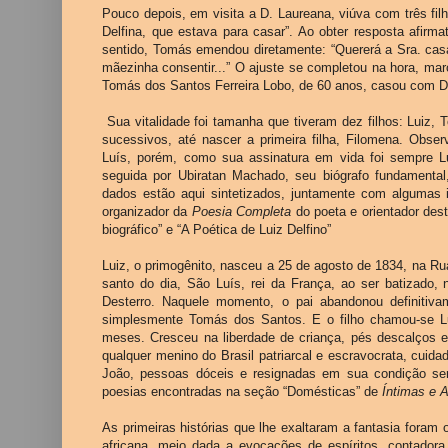
Pouco depois, em visita a D. Laureana, viúva com três filh
Delfina, que estava para casar”. Ao obter resposta afirm
sentido, Tomás emendou diretamente: “Quererá a Sra. cas
mãezinha consentir...” O ajuste se completou na hora, ma
Tomás dos Santos Ferreira Lobo, de 60 anos, casou com De
Sua vitalidade foi tamanha que tiveram dez filhos: Luiz, 
sucessivos, até nascer a primeira filha, Filomena. Obs
Luís, porém, como sua assinatura em vida foi sempre L
seguida por Ubiratan Machado, seu biógrafo fundamental,
dados estão aqui sintetizados, juntamente com algumas 
organizador da
Poesia Completa
do poeta e orientador dest
biográfico” e “A Poética de Luiz Delfino”
Luiz, o primogênito, nasceu a 25 de agosto de 1834, na Ru
santo do dia, São Luís, rei da França, ao ser batizado,
Desterro. Naquele momento, o pai abandonou definitiva
simplesmente Tomás dos Santos. E o filho chamou-se Lu
meses. Cresceu na liberdade de criança, pés descalços e
qualquer menino do Brasil patriarcal e escravocrata, cuid
João, pessoas dóceis e resignadas em sua condição se
poesias encontradas na seção “Domésticas” de
Íntimas e 
As primeiras histórias que lhe exaltaram a fantasia fora
africana, meio dada a evocações de espíritos, contador