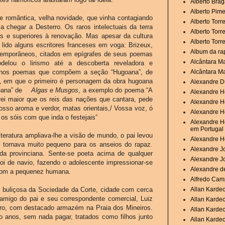
Alberto Brag
Alberto Pime
de romântica, velha novidade, que vinha contagiando
Alberto Torr
a chegar a Desterro. Os raros intelectuais da terra
Alberto Torr
es e superiores à renovação. Mas apesar da cultura
Alberto Torr
e lido alguns escritores franceses em voga: Brizeux,
Album da ra
ntemporâneos, citados em epígrafes de seus poemas
Alcântara M
delou o lirismo até a descoberta reveladora e
no nos poemas que compõem a seção “Hugoana”, de
Alcântara M
, em que o primeiro é personagem da obra hugoana
Alexandre D
neana” de
Algas e Musgos
, a exemplo do poema “A
Alexandre H
ei maior que os reis das nações que cantara, pede
Alexandre H
osso aroma e verdor, matas orientais,/ Vossa voz, ó
Alexandre He
os sóis com que inda o festejais”
Alexandre He
em Portugal
teratura ampliava-lhe a visão de mundo, o pai levou
Alexandre H
e tornava muito pequeno para os anseios do rapaz.
Alexandre Jo
ida provinciana. Sente-se poeta acima de qualquer
Alexandre J
i de navio, fazendo o adolescente impressionar-se
Alexandre de
 com a pequenez humana.
Alfredo Camp
 buliçosa da Sociedade da Corte, cidade com cerca
Allan Karde
migo do pai e seu correspondente comercial, Luiz
Allan Karde
leiro, com destacado armazém na Praia dos Mineiros.
Allan Kardec
 anos, sem nada pagar, tratados como filhos junto
Allan Kardec