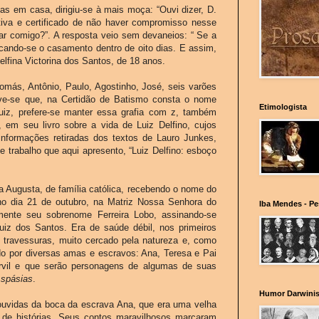
as em casa, dirigiu-se à mais moça: “Ouvi dizer, D.
ativa e certificado de não haver compromisso nesse
ar comigo?”. A resposta veio sem devaneios: “ Se a
rcando-se o casamento dentro de oito dias. E assim,
lfina Victorina dos Santos, de 18 anos.
Tomás, Antônio, Paulo, Agostinho, José, seis varões
erve-se que, na Certidão de Batismo consta o nome
Etimologista
uiz, prefere-se manter essa grafia com z, também
 em seu livro sobre a vida de Luiz Delfino, cujos
informações retiradas dos textos de Lauro Junkes,
e trabalho que aqui apresento, “Luiz Delfino: esboço
a Augusta, de família católica, recebendo o nome do
 no dia 21 de outubro, na Matriz Nossa Senhora do
Iba Mendes - P
mente seu sobrenome Ferreira Lobo, assinando-se
iz dos Santos. Era de saúde débil, nos primeiros
 travessuras, muito cercado pela natureza e, como
ado por diversas amas e escravos: Ana, Teresa e Pai
rvil e que serão personagens de algumas de suas
Aspásias
.
Humor Darwinis
m ouvidas da boca da escrava Ana, que era uma velha
a de histórias. Seus contos maravilhosos marcaram