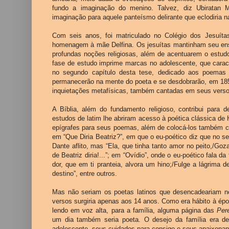
fundo a imaginação do menino. Talvez, diz Ubiratan 
imaginação para aquele panteísmo delirante que eclodiria n
Com seis anos, foi matriculado no Colégio dos Jesuíta
homenagem à mãe Delfina. Os jesuítas mantinham seu ensin
profundas noções religiosas, além de acentuarem o estudo
fase de estudo imprime marcas no adolescente, que cara
no segundo capítulo desta tese, dedicado aos poemas r
permanecerão na mente do poeta e se desdobrarão, em 1858
inquietações metafísicas, também cantadas em seus verso
A Bíblia, além do fundamento religioso, contribui para d
estudos de latim lhe abriram acesso à poética clássica de H
epígrafes para seus poemas, além de colocá-los também
em “Que Diria Beatriz?”, em que o eu-poético diz que no se
Dante aflito, mas “Ela, que tinha tanto amor no peito,/Goz
de Beatriz diria!...”; em “Ovídio”, onde o eu-poético fala d
dor, que em ti pranteia, alvora um hino;/Fulge a lágrima del
destino”, entre outros.
Mas não seriam os poetas latinos que desencadeariam no
versos surgiria apenas aos 14 anos. Como era hábito à ép
lendo em voz alta, para a família, alguma página das
Per
um dia também seria poeta. O desejo da família era de
adolescente, seus cuidados para consigo e seus apaixonant