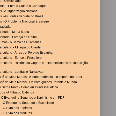
a - O Enjeitado
ntel - Entre o Café e o Conhaque
es - A Organização Nacional
es - As Fontes de Vida no Brasil
es - O Problema Nacional Brasileiro
paziada
achado - Mana Maria
achado - Laranja da China
umas - A Dama das Camélias
erculano - A Harpa do Crente
erculano - Arras por Foro de Espanha
rculano - Eurico o Presbítero
rculano - História da Origem e Estabelecimento da Inquisição
erculano - Lendas e Narrativas
sé de Melo Morais - A Independência e o Império do Brasil
osé de Melo Morais - Os Portugueses Perante o Mundo
 Serpa Pinto - Como eu atravessei África
os - A Filha do Cabinda
c O Evangelho Segundo o Espiritismo em PDF
c - O Evangelho Segundo o Espiritismo
 - O Livro dos Espíritos
 - O Livro dos Médiuns