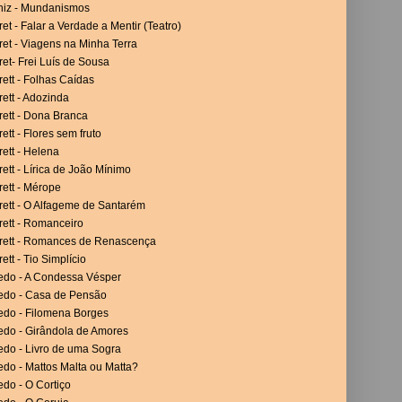
niz - Mundanismos
et - Falar a Verdade a Mentir (Teatro)
et - Viagens na Minha Terra
et- Frei Luís de Sousa
ett - Folhas Caídas
ett - Adozinda
rett - Dona Branca
ett - Flores sem fruto
ett - Helena
ett - Lírica de João Mínimo
ett - Mérope
rett - O Alfageme de Santarém
rett - Romanceiro
rett - Romances de Renascença
ett - Tio Simplício
vedo - A Condessa Vésper
vedo - Casa de Pensão
vedo - Filomena Borges
edo - Girândola de Amores
edo - Livro de uma Sogra
edo - Mattos Malta ou Matta?
edo - O Cortiço