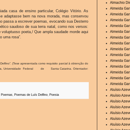
Almachio Di
Almeida Garr
ada casa de ensino particular, Colégio Vitório. As
Almeida Garr
se adaptasse bem na nova morada, mas conservou
Almeida Garr
ogo passa a escrever poemas, evocando sua Desterro
Almeida Garr
ético saudoso de sua terra natal, como nos versos:
te e voluptuoso poeta,/ Que ampla saudade morde aqui
Almeida Garr
mo uma rosa”.
Almeida Gar
Almeida Garr
Almeida Garr
Almeida Garr
Almeida Garr
z Delfino”. (Tese apresentada como requisito parcial à obtenção do
Almeida Gar
teratura, Universidade Federal de Santa
Catarina. Orientador:
Almeida Gar
Almeida Gar
Almeida Garr
Aluísio Aze
,
Poemas
,
Poemas de Luís Delfino
,
Poesia
Aluísio Aze
Aluísio Aze
Aluísio Azev
Aluísio Azev
Aluísio Azev
Aluísio Azev