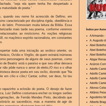
Machado, “seja ela quem tenha lhe despertado a
a maturidade do poeta.”
s, quando seu nome foi acrescido de Delfino, em
o caracterizado por disciplina rígida, obediência e
 do latim. Promoviam muita leitura da Bíblia. Essa
cterizarão mais tarde seu poema, conforme veremos
Índice por Auto
elacionados ao misticismo. As noções religiosas
A Armando - 
, no maçônico espírito racionalista, em constantes
A. Augusto d
s.
Abel Botelh
Abel Botelho
espertar toda uma iniciação ao exótico oriente; os
orácio, Ovídio e Virgílio, de quem extrairá inúmeras
Abel Botelho
 como personagens de alguns de seus poemas, como
Abgar Renau
io de Beatriz está o paraíso e que seu olhar deixava
Acúrcio Corr
ar não pôde nunca o amor do eleito,/O riso e o olhar
Adolfo Cami
a tristeza desse poeta em seu exílio, dizendo que “Na
Adolfo Camin
e em cílio e cílio;/ Cantar, sofrer, ser deus, foi teu
Adolfo Cami
Adolfo Cami
Afonso Cels
 rapazinho a eclosão do poeta. O desejo de fazer
Afrânio Peixo
oca, Luiz Delfino costumava encher os longos serões
egrinações
, de Fernão Mendes Pinto, decidindo que
Agostinho Ma
stiná-lo ao sacerdócio, mas a maneira de agir do
Alberto Brag
es namoricos afastaram logo tal idéia.