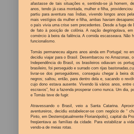
afastasse de tais situações e, sentindo-se já homem, 
anos, tendo já casa montada, mulher e filha, providenciou 
partiu para aventura nas Índias, vivendo longos anos pel
mais vestígios da mulher e filha, ambas haviam desaparec
o país vivia uma crise sem precedentes. Desde a fuga de D
de fato à posição de colônia. A nação degringolava, em 
comércio à beira da falência. A comida escasseava. Não h
funcionalismo.
Tomás permaneceu alguns anos ainda em Portugal; no ent
decidiu viajar para o Brasil. Desembarcou no Amazonas, o
Independência do Brasil, os brasileiros odiavam os port
brasileiro, foi perseguido e surrado com rijas bastonadas,c
livrar-se dos perseguidores, conseguiu chegar à beira 
negros; saltou, então, para dentro dela e, sacando o rev
cujo dono estava ausente. Vivendo lá vários anos, entre 
escravos”, fez a fazenda prosperar como nunca. Um dia, p
e Tomás teve de fugir.
Atravessando o Brasil, veio a Santa Catarina. Aprox
aventureiros, decidiu estabelecer-se com negócio de “ ch
Pinto, em Desterro(atualmente Florianópolis), capital da Pr
freqüentava as famílias da cidade. Para estabilizar a v
vendo-a de meias rotas.