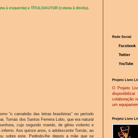
na à esquerda) e TÍTULO/AUTOR (coluna à direita).
Rede Social
Facebook
Twitter
YouTube
Projeto Livro Li
O Projeto Livr
disponibiliz
colaboração n
um equipamento
omo “o camaleão das letras brasileiras” no período
Projeto Livro L
pai, Tomás dos Santos Ferreira Lobo, que era natural
senhora, cujo segundo marido, de gênio violento e
o inferno. Aos quinze anos, o adolescente Tomás, ao
ou sobre este. Pedindo-lhe depois a mãe que se