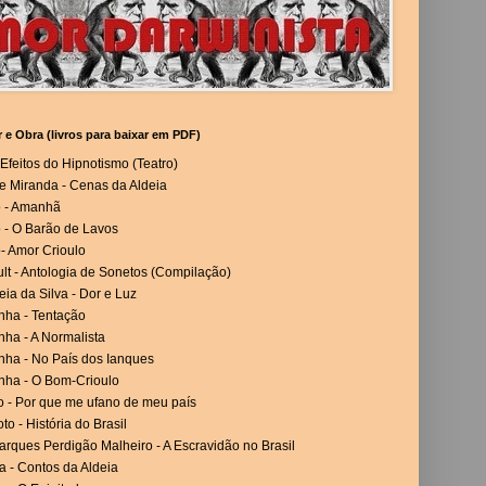
r e Obra (livros para baixar em PDF)
Efeitos do Hipnotismo (Teatro)
e Miranda - Cenas da Aldeia
o - Amanhã
 - O Barão de Lavos
- Amor Crioulo
lt - Antologia de Sonetos (Compilação)
eia da Silva - Dor e Luz
nha - Tentação
ha - A Normalista
nha - No País dos Ianques
nha - O Bom-Crioulo
o - Por que me ufano de meu país
to - História do Brasil
rques Perdigão Malheiro - A Escravidão no Brasil
a - Contos da Aldeia