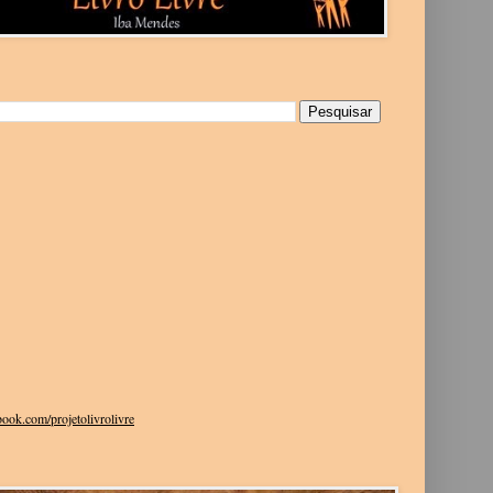
g
ook.com/projetolivrolivre