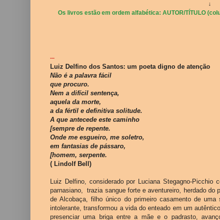
↓
Os livros estão em ordem alfabética: AUTOR/TÍTULO (colu
---
Luiz Delfino dos Santos: um poeta digno de atenção
Não é a palavra fácil
que procuro.
Nem a difícil sentença,
aquela da morte,
a da fértil e definitiva solitude.
A que antecede este caminho
[sempre de repente.
Onde me esgueiro, me soletro,
em fantasias de pássaro,
[homem, serpente.
( Lindolf Bell)
Luiz Delfino, considerado por Luciana Stegagno-Picchio c
parnasiano, trazia sangue forte e aventureiro, herdado do 
de Alcobaça, filho único do primeiro casamento de uma 
intolerante, transformou a vida do enteado em um autêntic
presenciar uma briga entre a mãe e o padrasto, avanç