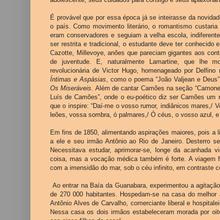
É provável que por essa época já se inteirasse da novida
o país. Como movimento literário, o romantismo custaria 
eram conservadores e seguiam a velha escola, indiferent
ser restrita e tradicional, o estudante deve ter conhecido 
Cazotte, Millevoye, anões que pareciam gigantes aos co
de juventude. E, naturalmente Lamartine, que lhe mo
revolucionária de Victor Hugo, homenageado por Delfi
Íntimas e Aspásias
, como o poema “João Valjean e Deus”
Os Miseráveis
. Além de cantar Camões na seção “Camo
Luís de Camões”, onde o eu-poético diz ser Camões um r
que o inspire: “Daí-me o vosso rumor, indiânicos mares,/ V
leões, vossa sombra, ó palmares,/ Ó céus, o vosso azul, e 
Em fins de 1850, alimentando aspirações maiores, pois a li
a ele e seu irmão Antônio ao Rio de Janeiro. Desterro s
Necessitava estudar, aprimorar-se, longe da acanhada v
coisa, mas a vocação médica também é forte. A viagem fo
com a imensidão do mar, sob o céu infinito, em contraste
Ao entrar na Baía da Guanabara, experimentou a agitação
de 270 000 habitantes. Hospedam-se na casa do melhor a
Antônio Alves de Carvalho, comerciante liberal e hospita
Nessa casa os dois irmãos estabeleceram morada por oito