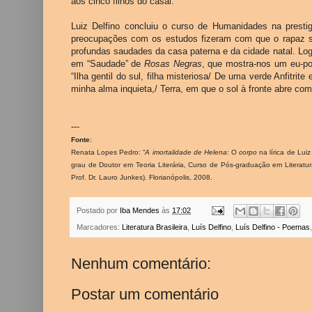
aos cinco filhos do casal.
Luiz Delfino concluiu o curso de Humanidades na prestigi
preocupações com os estudos fizeram com que o rapaz 
profundas saudades da casa paterna e da cidade natal. L
em “Saudade” de
Rosas Negras
, que mostra-nos um eu-po
“Ilha gentil do sul, filha misteriosa/ De uma verde Anfitri
minha alma inquieta,/ Terra, em que o sol à fronte abre co
---
Fonte
:
Renata Lopes Pedro: “
A imortalidade de Helena
: O
corpo
na lírica de Lui
grau de Doutor em Teoria Literária, Curso de Pós-graduação em Li
Prof. Dr. Lauro Junkes). Florianópolis, 2008.
Postado por
Iba Mendes
às
17:02
Marcadores:
Literatura Brasileira
,
Luís Delfino
,
Luís Delfino - Poemas
Nenhum comentário:
Postar um comentário