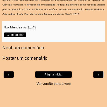
Ciências Humanas e Filosofia da Universidade Federal Fluminense como requisito parcial
para a obtenção do Grau de Doutor em História. Área de concentração: História Moderna.
Orientadora: Profa. Dra. Márcia Maria Menendes Motta). Niterói, 2010.
Iba Mendes
às
15:49
Compartilhar
Nenhum comentário:
Postar um comentário
‹
›
Página inicial
Ver versão para a web