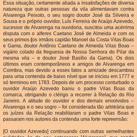
Essa situação, certamente aliada a insatisfações de diversa
natureza que outras pessoas da vila alimentavam contra
Alvarenga Peixoto, o seu sogro doutor José da Silveira e
Sousa e o próprio ouvidor, Luís Ferreira de Araújo Azevedo,
sucessor de Alvarenga na ouvidoria, suscitou uma acérrima
disputa com o alferes Caetano José de Almeida e com os
seus primos
(
os irmãos capitão Manoel da Costa Vilas Boas
e Gama, doutor Antônio Caetano de Almeida Vilas Boas –
vigário colado da freguesia de Nossa Senhora do Pilar da
mesma vila – e doutor José Basílio da Gama). Os dois
últimos eram contemporâneos e amigos de Alvarenga em
Coimbra, mas devido a esses fatos a amizade descambou
para uma contenda de baixo nível que se iniciou em 1777 e
só terminou em 1783. Depois de um processo conturbado o
ouvidor Araújo Azevedo baniu o padre Vilas Boas da
comarca, obrigando o clérigo a recorrer à
Relação do Rio
Janeiro. A atitude do ouvidor e dos demais envolvidos –
Alvarenga e o seu
sogro – foi considerada tão arbitrária que
os juízes da Relação reabilitaram o padre Vilas Boas
e
passaram nos autores da contenda uma forte repreensão:
[O ouvidor Azevedo] continuando com outras semelhantes