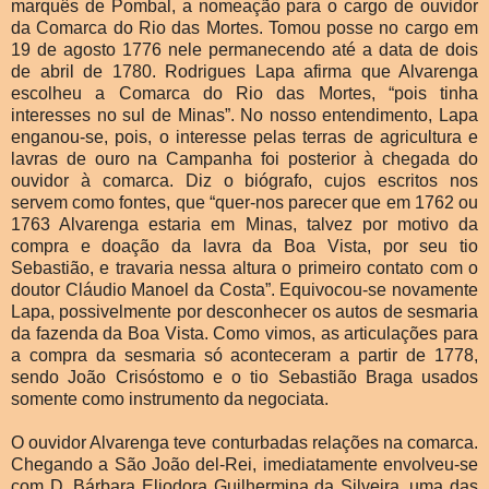
marquês de Pombal, a nomeação para o cargo de ouvidor
da Comarca do Rio das Mortes. Tomou posse no cargo em
19 de agosto 1776 nele permanecendo até a data de dois
de abril de 1780. Rodrigues Lapa afirma que Alvarenga
escolheu a Comarca do Rio das Mortes, “pois tinha
interesses no sul de Minas”. No nosso entendimento, Lapa
enganou-se, pois, o interesse pelas terras de agricultura e
lavras de ouro na Campanha foi posterior à chegada do
ouvidor à comarca. Diz o biógrafo, cujos escritos nos
servem como fontes, que “quer-nos parecer que em 1762 ou
1763 Alvarenga estaria em Minas, talvez por motivo da
compra e doação da lavra da Boa Vista, por seu tio
Sebastião, e travaria nessa altura o primeiro contato com o
doutor Cláudio Manoel da Costa”. Equivocou-se novamente
Lapa, possivelmente por desconhecer os autos de sesmaria
da fazenda da Boa Vista. Como vimos, as articulações para
a compra da sesmaria só aconteceram a partir de 1778,
sendo João Crisóstomo e o tio Sebastião Braga usados
somente como instrumento da negociata.
O ouvidor Alvarenga teve conturbadas relações na comarca.
Chegando a São João del-Rei, imediatamente envolveu-se
com D. Bárbara Eliodora Guilhermina da Silveira, uma das