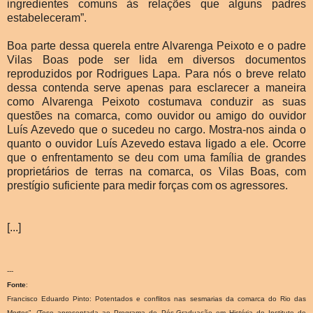
ingredientes comuns às relações que alguns padres
estabeleceram”.
Boa parte dessa querela entre Alvarenga Peixoto e o padre
Vilas Boas pode ser lida em diversos documentos
reproduzidos por Rodrigues Lapa. Para nós o breve relato
dessa contenda serve apenas para esclarecer a maneira
como Alvarenga Peixoto costumava conduzir as suas
questões na comarca, como ouvidor ou amigo do ouvidor
Luís Azevedo que o sucedeu no cargo. Mostra-nos ainda o
quanto o ouvidor Luís Azevedo estava ligado a ele. Ocorre
que o enfrentamento se deu com uma família de grandes
proprietários de terras na comarca, os Vilas Boas, com
prestígio suficiente para medir forças com os agressores.
[...]
---
Fonte
:
Francisco Eduardo Pinto: Potentados e conflitos nas sesmarias da comarca do Rio das
Mortes”. (Tese apresentada ao Programa de Pós-Graduação em História do Instituto de