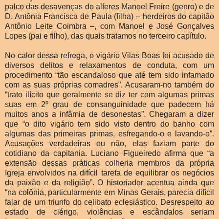
palco das desavenças do alferes Manoel Freire (genro) e de
D. Antônia Francisca de Paula (filha) – herdeiros do capitão
Antônio Leite Coimbra –, com Manoel e José Gonçalves
Lopes (pai e filho), das quais tratamos no terceiro capítulo.
No calor dessa refrega, o vigário Vilas Boas foi acusado de
diversos delitos e relaxamentos de conduta, com um
procedimento “tão escandaloso que até tem sido infamado
com as suas próprias comadres”. Acusaram-no também do
“trato ilícito que geralmente se diz ter com algumas primas
suas em 2º grau de consanguinidade que padecem há
muitos anos a infâmia de desonestas”. Chegaram a dizer
que “o dito vigário tem sido visto dentro do banho com
algumas das primeiras primas, esfregando-o e lavando-o”.
Acusações verdadeiras ou não, elas faziam parte do
cotidiano da capitania. Luciano Figueiredo afirma que “a
extensão dessas práticas colheria membros da própria
Igreja envolvidos na difícil tarefa de equilibrar os negócios
da paixão e da religião”. O historiador acentua ainda que
“na colônia, particularmente em Minas Gerais, parecia difícil
falar de um triunfo do celibato eclesiástico. Desrespeito ao
estado de clérigo, violências e escândalos seriam