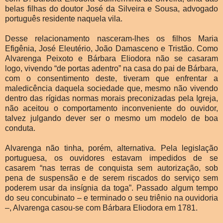
belas filhas do doutor José da Silveira e Sousa, advogado
português residente naquela vila.
Desse relacionamento nasceram-lhes os filhos Maria
Efigênia, José Eleutério, João Damasceno e Tristão. Como
Alvarenga Peixoto e Bárbara Eliodora não se casaram
logo,
vivendo “de portas adentro” na casa do pai de Bárbara,
com o consentimento deste, tiveram que enfrentar a
maledicência daquela sociedade que, mesmo não vivendo
dentro das rígidas
normas morais preconizadas pela Igreja,
não aceitou o comportamento inconveniente do ouvidor,
talvez julgando dever ser o mesmo um modelo de boa
conduta.
Alvarenga não tinha, porém, alternativa. Pela legislação
portuguesa, os ouvidores estavam impedidos de se
casarem “nas terras de conquista sem autorização, sob
pena de suspensão e de serem riscados do serviço sem
poderem usar da insígnia da toga”. Passado algum tempo
do seu concubinato – e terminado o seu triênio na ouvidoria
–, Alvarenga casou-se com Bárbara Eliodora em 1781.