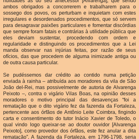
nulidades às do seu antecessor [Alvarenga], que sendo
ambos obrigados a concorrerem e trabalharem para o
sossego dos povos, os perturbam e inquietam com estes
irregulares e desordenados procedimentos, que só servem
para desagravar paixões particulares e fomentar discórdias
que sempre foram fatais e contrárias à utilidade pública que
eles deviam sustentar, procedendo com ordem e
regularidade e distinguindo os procedimentos que a Lei
manda observar nas injúrias feitas, por razão de seus
ofícios, das que procedem de alguma inimizade antiga ou
de outra causa particular.
Se pudéssemos dar crédito ao contido numa petição
enviada à rainha – atribuída aos moradores da vila de São
João del-Rei, mas possivelmente de autoria de Alvarenga
Peixoto –, contra o vigário Vilas Boas, na opinião desses
moradores o motivo principal das desavenças “foi a
rematação que o dito vigário fez da fazenda da Fortaleza,
pertencente aos órfãos de Antônio Leite Coimbra, fingindo
carta e consentimento do tutor Inácio Xavier de Toledo, o
qual vindo logo queixar-se ao doutor ouvidor [Alvarenga
Peixoto], como provedor dos órfãos, este fez anular a dita
rematação”. A fazenda da Fortaleza, em 1796-1798, seria