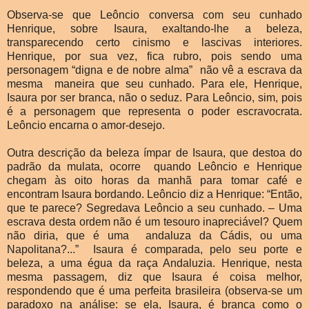
Observa-se que Leôncio conversa com seu cunhado
Henrique, sobre Isaura, exaltando-lhe a beleza,
transparecendo certo cinismo e lascivas interiores.
Henrique, por sua vez, fica rubro, pois sendo uma
personagem “digna e de nobre alma” não vê a escrava da
mesma maneira que seu cunhado. Para ele, Henrique,
Isaura por ser branca, não o seduz. Para Leôncio, sim, pois
é a personagem que representa o poder escravocrata.
Leôncio encarna o amor-desejo.
Outra descrição da beleza ímpar de Isaura, que destoa do
padrão da mulata, ocorre quando Leôncio e Henrique
chegam às oito horas da manhã para tomar café e
encontram Isaura bordando. Leôncio diz a Henrique: “Então,
que te parece? Segredava Leôncio a seu cunhado. – Uma
escrava desta ordem não é um tesouro inapreciável? Quem
não diria, que é uma andaluza da Cádis, ou uma
Napolitana?...” Isaura é comparada, pelo seu porte e
beleza, a uma égua da raça Andaluzia. Henrique, nesta
mesma passagem, diz que Isaura é coisa melhor,
respondendo que é uma perfeita brasileira (observa-se um
paradoxo na análise: se ela, Isaura, é branca como o