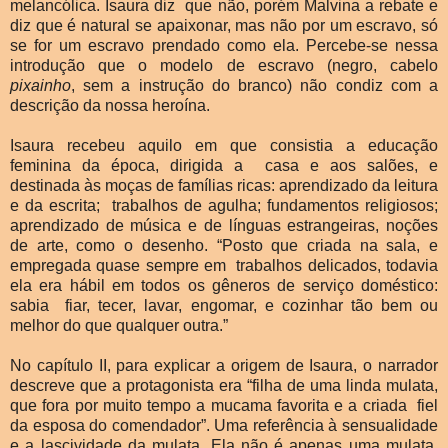
melancólica. Isaura diz que não, porém Malvina a rebate e
diz que é natural se apaixonar, mas não por um escravo, só
se for um escravo prendado como ela. Percebe-se nessa
introdução que o modelo de escravo (negro, cabelo
pixainho
, sem a instrução do branco) não condiz com a
descrição da nossa heroína.
Isaura recebeu aquilo em que consistia a educação
feminina da época, dirigida a casa e aos salões, e
destinada às moças de famílias ricas: aprendizado da leitura
e da escrita; trabalhos de agulha; fundamentos religiosos;
aprendizado de música e de línguas estrangeiras, noções
de arte, como o desenho. “Posto que criada na sala, e
empregada quase sempre em trabalhos delicados, todavia
ela era hábil em todos os gêneros de serviço doméstico:
sabia fiar, tecer, lavar, engomar, e cozinhar tão bem ou
melhor do que qualquer outra.”
No capítulo II, para explicar a origem de Isaura, o narrador
descreve que a protagonista era “filha de uma linda mulata,
que fora por muito tempo a mucama favorita e a criada fiel
da esposa do comendador”. Uma referência à sensualidade
e a lascividade da mulata. Ela não é apenas uma mulata,