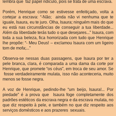
lembra que faz papel ridículo, pois se trata de uma escrava.
Porém, Henrique como se estivesse enfeitiçado, volta a
cortejar a escrava: “-Não; ainda não vi nenhuma que te
iguale, Isaura, eu te juro. Olha, Isaura; ninguém mais do que
eu está nas circunstâncias de conseguir a tua liberdade...
Além da liberdade terás tudo o que desejares...” Isaura, com
toda a sua beleza, fica horrorizada com tudo que Henrique
lhe propõe: “- Meu Deus! – exclamou Isaura com um ligeiro
tom de mofa;...”
Observa-se nessas duas passagens, que Isaura por ter a
pele branca, clara, é comparada a uma dama da corte por
Henrique, que promete “os céus”, em troca de seu amor. Se
fosse verdadeiramente mulata, isso não aconteceria, muito
menos se fosse negra.
A voz de Henrique, pedindo-lhe “um beijo, Isaura!... Por
piedade” é a prova que Isaura foge completamente dos
padrões estéticos da escrava negra e da escrava mulata, no
que diz respeito à pele, e também no que diz respeito aos
serviços domésticos e aos prazeres sexuais.