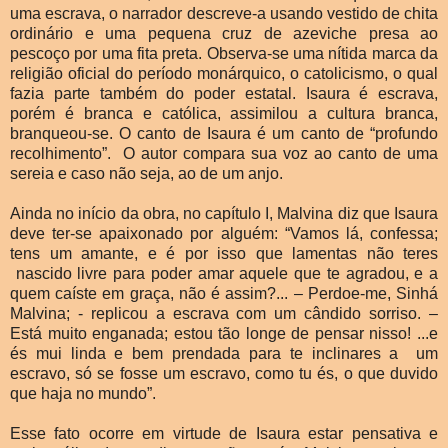
uma escrava, o narrador descreve-a usando vestido de chita
ordinário e uma pequena cruz de azeviche presa ao
pescoço por uma fita preta. Observa-se uma nítida marca da
religião oficial do período monárquico, o catolicismo, o qual
fazia parte também do poder estatal. Isaura é escrava,
porém é branca e católica, assimilou a cultura branca,
branqueou-se. O canto de Isaura é um canto de “profundo
recolhimento”. O autor compara sua voz ao canto de uma
sereia e caso não seja, ao de um anjo.
Ainda no início da obra, no capítulo I, Malvina diz que Isaura
deve ter-se apaixonado por alguém: “Vamos lá, confessa;
tens um amante, e é por isso que lamentas não teres
nascido livre para poder amar aquele que te agradou, e a
quem caíste em graça, não é assim?... – Perdoe-me, Sinhá
Malvina; - replicou a escrava com um cândido sorriso. –
Está muito enganada; estou tão longe de pensar nisso! ...e
és mui linda e bem prendada para te inclinares a um
escravo, só se fosse um escravo, como tu és, o que duvido
que haja no mundo”.
Esse fato ocorre em virtude de Isaura estar pensativa e