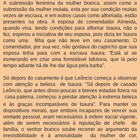
A submissão feminina da mulher branca, assim como a
submissão da mulher mulata, esta por sua condição muitas
vezes de escrava, e em outros casos como alforriada, estão
presentes na obra. A esposa do comendador Almeida,
quando viva, tendo condições para alforriar Isaura, não o
fez, esperou a iniciativa de seu esposo, pois dizia ter Isaura
como uma filha que não teve em seu casamento. O
comendador, por sua vez, não gostava do capricho que sua
esposa tinha para com a escrava Isaura: “Está aí se
esmerando em criar uma formidável tafulona, que lá pelo
tempo adiante há de lhe dar água pela barba”.
Só depois do casamento é que Leôncio começa a observar
com atenção a beleza de Isaura: “Só depois de casado
Leôncio, que antes disso poucas e breves estadas fizera na
casa paterna, começou a prestar atenção à extrema beleza
e às graças incomparáveis de Isaura”.
Para manter os
dispositivos morais, que embora incapazes de vencer sua
vontade pessoal, eram necessários à ordem social vigente,
além de serem necessários à reputação de chefe de
família, o senhor branco soube recorrer ao argumento da
irresistibilidade e à amoralidade da mulher de cor,