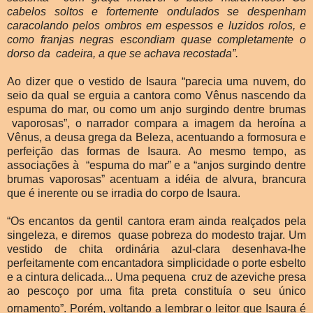
cabelos soltos e fortemente ondulados se despenham
caracolando
pelos ombros em espessos e luzidos rolos, e
como franjas negras escondiam quase completamente o
dorso da cadeira, a que se achava recostada”.
Ao dizer que o vestido de Isaura “parecia uma nuvem, do
seio da qual se erguia a cantora como Vênus nascendo da
espuma do mar, ou como um anjo surgindo dentre brumas
vaporosas”
, o narrador compara a imagem da heroína a
Vênus
, a deusa grega da Beleza, acentuando a formosura e
perfeição das formas de Isaura. Ao mesmo tempo, as
associações à
“espuma do mar” e a “anjos surgindo dentre
brumas vaporosas” acentuam a idéia de alvura, brancura
que é inerente ou se irradia do corpo de Isaura.
“Os encantos da gentil cantora eram ainda realçados pela
singeleza, e diremos quase pobreza do modesto trajar. Um
vestido de chita ordinária azul-clara desenhava-lhe
perfeitamente com encantadora simplicidade o porte esbelto
e a cintura delicada... Uma pequena cruz de azeviche presa
ao pescoço por uma fita preta constituía o seu único
ornamento”.
Porém, voltando a lembrar o leitor que Isaura é