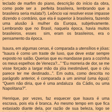
teclado de marfim do piano, descrição do início da obra,
como pode ser a perfeita brasileira, lembrando que a
brasileira seria mulata?). Leôncio vai resolver esse impasse
dizendo o contrário, que ela é superior à brasileira, fazendo
uma alusão à mulher da Europa, subjetivamente.
Lembrando que no Brasil, naquela época, havia muitos
brasileiros, esses sim, eram os brasileiros, era o
pensamento da época.
Isaura, em algumas cenas, é comparada a utensílios e jóias:
“Isaura é como um traste de luxo, que deve estar sempre
exposto no salão. Querias que eu mandasse para a cozinha
os meus espelhos de Veneza?...” “Eu morreria de dor, se me
visse forçado a largar mão da jóia inestimável, que o céu
parece ter me destinado...”. Em outra, como descrita no
parágrafo anterior, é comparada a um animal (uma égua):
“Quem não diria, que é uma andaluza da Cádis, ou uma
Napolitana?”.
Henrique, por vezes, faz esquecer que Isaura é uma
escrava, pois ela é branca. Ao mesmo tempo em que fica
extasiado diante dela, por razão de sua beleza, logo se