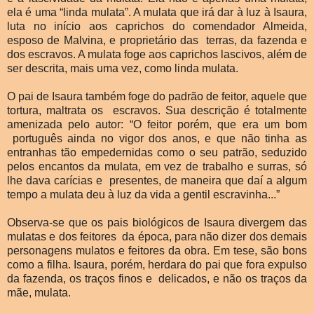
ela é uma “linda mulata”. A mulata que irá dar à luz à Isaura,
luta no início aos caprichos do comendador Almeida,
esposo de Malvina, e proprietário das terras, da fazenda e
dos escravos. A mulata foge aos caprichos lascivos, além de
ser descrita, mais uma vez, como linda mulata.
O pai de Isaura também foge do padrão de feitor, aquele que
tortura, maltrata os escravos. Sua descrição é totalmente
amenizada pelo autor: “O feitor porém, que era um bom
português ainda no vigor dos anos, e que não tinha as
entranhas tão empedernidas como o seu patrão, seduzido
pelos encantos da mulata, em vez de trabalho e surras, só
lhe dava carícias e presentes, de maneira que daí a algum
tempo a mulata deu à luz da vida a gentil escravinha...”
Observa-se que os pais biológicos de Isaura divergem das
mulatas e dos feitores da época, para não dizer dos demais
personagens mulatos e feitores da obra. Em tese, são bons
como a filha. Isaura, porém, herdara do pai que fora expulso
da fazenda, os traços finos e delicados, e não os traços da
mãe, mulata.