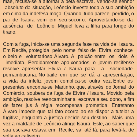
mãe, recusa-se a alforriar a bela escrava. Vendo-se senhor
absoluto da situação, Leôncio investe toda a sua ambição
em cima da indefesa moça. Quando tudo parece perdido, o
pai de Isaura vem em seu socorro. Aproveitando-se da
ausência de Leôncio, Miguel leva a filha para longe do
tirano.
Com a fuga, inicia-se uma segunda fase na vida de Isaura.
Em Recife, protegida pelo nome falso de Elvira, conhece
o belo e voluntarioso Álvaro. A paixão entre os dois é
imediata. Perdidamente apaixonados, o jovem recifense
resolve apresentar Elvira / Isaura para a sociedade
pernambucana. No baile em que se dá a apresentação,
a vida da infeliz jovem complica-se outra vez. Entre os
presentes, encontra-se Martinho, que, através do Jornal do
Comércio, soubera da fuga de Elvira / Isaura. Movido pela
ambição, resolve reencaminhar a escrava a seu dono, a fim
de fazer jus à régia recompensa prometida. Entretanto
Álvaro impede que tal fato ocorra ao se dispor a tutelar a
fugitiva, enquanto a justiça decide seu destino. Mais uma
vez a maldade de Leôncio atinge Isaura. Este, ao saber que
sua escrava estava em Recife, vai até lá, para levá-la de
volta ao cativeiro.