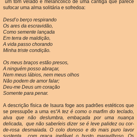
um tom velado e melancólico de uma cantiga que parece
sufocar uma alma solitária e sofredoa:
Desd’o berço respirando
Os ares da escravidão,
Como semente lançada
Em terra de maldição,
A vida passo chorando
Minha triste condição.
Os meus braços estão presos,
A ninguém posso abraçar,
Nem meus lábios, nem meus olhos
Não podem de amor falar;
Deu-me Deus um coração
Somente para penar.
A descrição física de Isaura foge aos padrões estéticos que
se pressupõe a uma es
“A tez é como o marfim do teclado,
alva que não deslumbra, embaçada por uma nuança
delicada,
que não saberíeis dizer se é leve palidez ou cor-
de-rosa desmaiada. O colo donoso e do mais puro lavor
sustenta com graça inefável o busto maravilhoso. Os