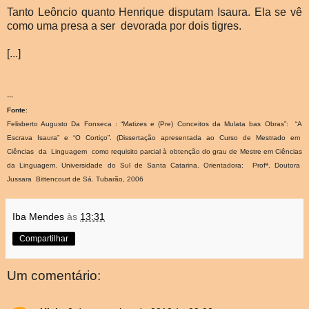
Tanto Leôncio quanto Henrique disputam Isaura. Ela se vê
como uma presa a ser devorada por dois tigres.
[...]
---
Fonte
:
Felisberto Augusto Da Fonseca : “Matizes e (Pre) Conceitos da Mulata bas Obras”: “A
Escrava Isaura” e “O Cortiço”. (Dissertação apresentada ao Curso de Mestrado em
Ciências da Linguagem como requisito parcial à obtenção do grau de Mestre em Ciências
da Linguagem. Universidade do Sul de Santa Catarina. Orientadora: Profª. Doutora
Jussara Bittencourt de Sá. Tubarão, 2006
Iba Mendes
às
13:31
Compartilhar
Um comentário: