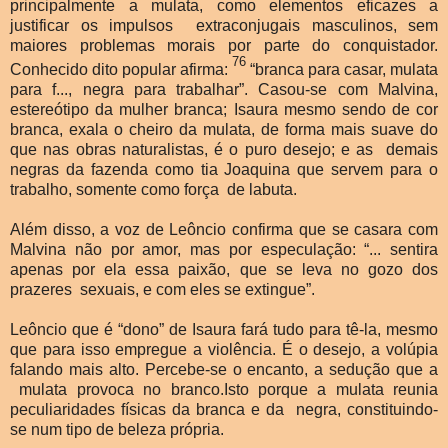
principalmente a mulata, como elementos eficazes a
justificar os impulsos extraconjugais masculinos, sem
maiores problemas morais por parte do conquistador.
76
Conhecido dito popular afirma:
“branca para casar, mulata
para f..., negra para trabalhar”. Casou-se com Malvina,
estereótipo da mulher branca; Isaura mesmo sendo de cor
branca, exala o cheiro da mulata, de forma mais suave do
que nas obras naturalistas, é o puro desejo; e as demais
negras da fazenda como tia Joaquina que servem para o
trabalho, somente como força de labuta.
Além disso, a voz de Leôncio confirma que se casara com
Malvina não por amor, mas por especulação: “... sentira
apenas por ela essa paixão, que se leva no gozo dos
prazeres sexuais, e com eles se extingue”.
Leôncio que é “dono” de Isaura fará tudo para tê-la, mesmo
que para isso empregue a violência. É o desejo, a volúpia
falando mais alto. Percebe-se o encanto, a sedução que a
mulata provoca no branco.Isto porque a mulata reunia
peculiaridades físicas da branca e da negra, constituindo-
se num tipo de beleza própria.