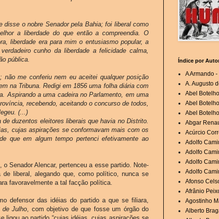
e disse o nobre Senador pela Bahia; foi liberal como
elhor a liberdade do que então a compreendia. O
a, liberdade era para mim o entusiasmo popular, a
 verdadeiro cunho da liberdade a felicidade calma,
ão pública.
Índice por Auto
A Armando - 
; não me conferiu nem eu aceitei qualquer posição
A. Augusto d
nem na Tribuna. Redigi em 1856 uma folha diária com
Abel Botelh
ítica. Aspirando a uma cadeira no Parlamento, em uma
rovíncia, recebendo, aceitando o concurso de todos,
Abel Botelho
geu. (...)
Abel Botelho
de duzentos eleitores liberais que havia no Distrito.
Abgar Renau
idéias, cujas aspirações se conformavam mais com os
Acúrcio Corr
o de que em algum tempo pertenci efetivamente ao
Adolfo Cami
Adolfo Camin
Adolfo Cami
, o Senador Alencar, pertenceu a esse partido. Note-
Adolfo Cami
 de liberal, alegando que, como político, nunca se
Afonso Cels
a favoravelmente a tal facção política.
Afrânio Peixo
 defensor das idéias do partido a que se filiara,
Agostinho Ma
 de Julho
, com objetivo de que fosse um órgão do
Alberto Brag
 ligou ao partido “cujas idéias, cujas aspirações se