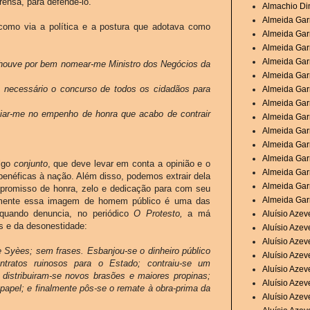
ensa, para defendê-lo.”
Almachio Di
Almeida Garr
como via a política e a postura que adotava como
Almeida Garr
Almeida Garr
Almeida Garr
 houve por bem nomear-me Ministro dos Negócios da
Almeida Garr
 necessário o concurso de todos os cidadãos para
Almeida Gar
Almeida Garr
iliar-me no empenho de honra que acabo de contrair
Almeida Garr
Almeida Garr
Almeida Garr
Almeida Gar
algo
conjunto
, que deve levar em conta a opinião e o
Almeida Gar
benéficas à nação. Além disso, podemos extrair dela
Almeida Gar
romisso de honra, zelo e dedicação para com seu
Almeida Garr
lmente essa imagem de homem público é uma das
a quando denuncia, no periódico
O Protesto,
a má
Aluísio Aze
os e da desonestidade:
Aluísio Aze
Aluísio Aze
e Syèes; sem frases. Esbanjou-se o dinheiro público
Aluísio Azev
ntratos ruinosos para o Estado; contraiu-se um
Aluísio Azev
distribuiram-se novos brasões e maiores propinas;
Aluísio Azev
papel; e finalmente pôs-se o remate à obra-prima da
Aluísio Azev