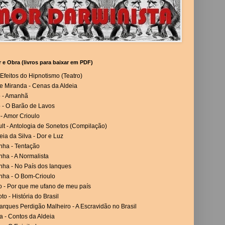
r e Obra (livros para baixar em PDF)
Efeitos do Hipnotismo (Teatro)
e Miranda - Cenas da Aldeia
o - Amanhã
 - O Barão de Lavos
- Amor Crioulo
lt - Antologia de Sonetos (Compilação)
eia da Silva - Dor e Luz
nha - Tentação
ha - A Normalista
nha - No País dos Ianques
nha - O Bom-Crioulo
o - Por que me ufano de meu país
to - História do Brasil
rques Perdigão Malheiro - A Escravidão no Brasil
a - Contos da Aldeia