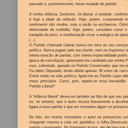
passado e, posteriormente, haver mudado de partido:
A minha infância, Senhores, foi liberal, é verdade, conform
é hoje a idade da reflexão. Hoje, porém, compreendo m
sentimento não mudou, mas a razão se esclareceu. Outror
eletricidade da multidão; hoje, porém, considero como o
tranqüila do povo, a manifestação vivaz e enérgica da opini
(...)
O Partido chamado Liberal nunca me teve ao seu serviço
política. Nunca pugnei pelo seu triunfo, nem na Imprensa 
inteira isenção de partido, com inteira imparcialidade pol
época de conciliação, apresentei-me candidato por minha P
mas, sobretudo, apoiado no Partido Conservador, que me ele
Fui eleito Deputado, tendo obtido apenas 30 votos de cerca 
Entrei então na vida política; liguei-me ao Partido cujas 
meus princípios. Como, pois, repetir-se essa inexatidã
Partido Liberal?
A “infância liberal” deveu-se também ao fato de que seu pai
se, no entanto, que o autor recusa bravamente a alcunha
ligara a esse partido e que em momento algum se pronunciar
De fato, em muitos momentos o autor se pronunciou como
chegando mesmo a criar um periódico, a folha
Dezesseis
partido conservador. No fragmento acima, ele declara que se