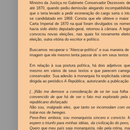
Ministro da Justiça no Gabinete Conservador Dezesseis de
até 1870, quando pediu demissão alegando incompatibili
que o teria levado a pedir exoneração do cargo seria o int
se candidatado em 1869. Consta que ele obteve o maio
Carta Imperial de 1870 na qual foram divulgados os no
havia sido eleito deputado-geral, retornou à câmara. A le
convocou novas eleições, nas quais foi novamente eleit
eleição, outra vitória do escritor e político.
Buscamos recuperar o “Alencar-político” e sua maneira de
imagem que ele mesmo tenta passar de si em seus textos n
Em relação à sua postura política, há dois adjetivos que 
mesmo em vários de seus textos e que parecem carregad
conservador. Sua adesão à monarquia foi explicitada vári
dirigida ao periódico
A República
, autorizando a publicaçã
(...)Não me demove a consideração de se ter sua folha
convencido de que há de ser o fato mui explorado pela
republicano disfarçado.
Não sou, malgrado eles, que tanto se incomodam com os
tratar-nos de hereges.
Pese-lhes embora; sou monarquista sincero e convicto. 
espero o triunfo para minhas idéias, da civilização do povo
Quero que meu país seja monarquista, não pela rotina, mas 