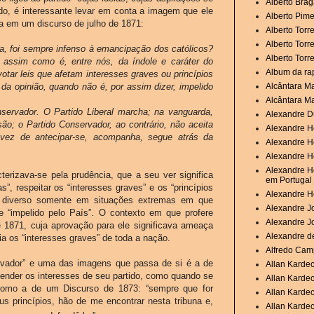
Alberto Brag
do, é interessante levar em conta a imagem que ele
Alberto Pime
ada em um discurso de julho de 1871:
Alberto Torr
Alberto Torr
rra, foi sempre infenso à emancipação dos católicos?
Alberto Torr
assim como é, entre nós, da índole e caráter do
Album da ra
otar leis que afetam interesses graves ou princípios
da opinião, quando não é, por assim dizer, impelido
Alcântara M
Alcântara M
onservador. O Partido Liberal marcha; na vanguarda,
Alexandre D
ão; o Partido Conservador, ao contrário, não aceita
Alexandre H
vez de antecipar-se, acompanha, segue atrás da
Alexandre H
Alexandre He
Alexandre He
terizava-se pela prudência, que a seu ver significa
em Portugal
”, respeitar os “interesses graves” e os “princípios
Alexandre H
do diverso somente em situações extremas em que
Alexandre Jo
se “impelido pelo País”. O contexto em que profere
Alexandre J
e 1871, cuja aprovação para ele significava ameaça
Alexandre de
ria os “interesses graves” de toda a nação.
Alfredo Camp
rvador” e uma das imagens que passa de si é a de
Allan Karde
nder os interesses de seu partido, como quando se
Allan Karde
como a de um Discurso de 1873: “sempre que for
Allan Kardec
s princípios, hão de me encontrar nesta tribuna e,
Allan Kardec