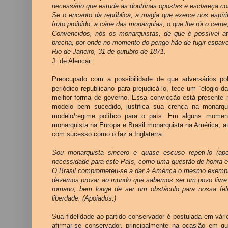
necessário que estude as doutrinas opostas e esclareça co
Se o encanto da república, a magia que exerce nos espíri
fruto proibido: a cárie das monarquias, o que lhe rói o cerne,
Convencidos, nós os monarquistas, de que é possível at
brecha, por onde no momento do perigo hão de fugir espavo
Rio de Janeiro, 31 de outubro de 1871.
J. de Alencar.
Preocupado com a possibilidade de que adversários pol
periódico republicano para prejudicá-lo, tece um “elogio
melhor forma de governo. Essa convicção está presente
modelo bem sucedido, justifica sua crença na monarqu
modelo/regime político para o país. Em alguns momento
monarquista na Europa e Brasil monarquista na América, atr
com sucesso como o faz a Inglaterra:
Sou monarquista sincero e quase escuso repeti-lo (
ap
necessidade para este País, como uma questão de honra e 
O Brasil comprometeu-se a dar à América o mesmo exemplo 
devemos provar ao mundo que sabemos ser um povo livre 
romano, bem longe de ser um obstáculo para nossa feli
liberdade. (
Apoiados
.)
Sua fidelidade ao partido conservador é postulada em v
afirmar-se conservador, principalmente na ocasião em q