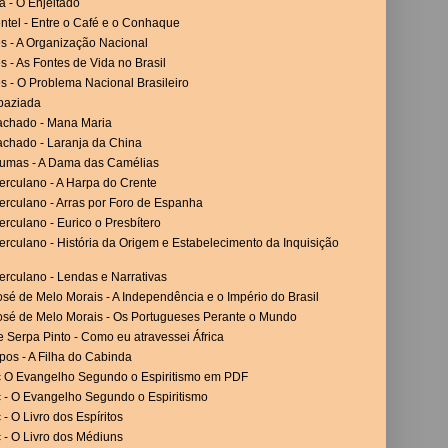
a - O Enjeitado
ntel - Entre o Café e o Conhaque
es - A Organização Nacional
es - As Fontes de Vida no Brasil
es - O Problema Nacional Brasileiro
paziada
achado - Mana Maria
achado - Laranja da China
umas - A Dama das Camélias
erculano - A Harpa do Crente
erculano - Arras por Foro de Espanha
rculano - Eurico o Presbítero
rculano - História da Origem e Estabelecimento da Inquisição
erculano - Lendas e Narrativas
sé de Melo Morais - A Independência e o Império do Brasil
osé de Melo Morais - Os Portugueses Perante o Mundo
 Serpa Pinto - Como eu atravessei África
os - A Filha do Cabinda
c O Evangelho Segundo o Espiritismo em PDF
c - O Evangelho Segundo o Espiritismo
 - O Livro dos Espíritos
 - O Livro dos Médiuns