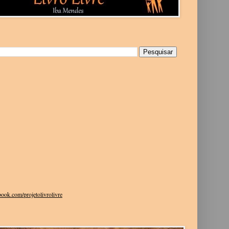
g
ook.com/projetolivrolivre