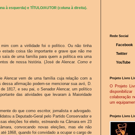
na à esquerda) e TÍTULO/AUTOR (coluna à direita).
Rede Social
Facebook
m com a virilidade foi o político. Ou não tinha
o estado coisa tão importante e grave que não me
Twitter
u saía de uma família para quem a política era uma
ntos de nossa história. (José de Alencar.
Como e
YouTube
 de Alencar vem de uma família cuja relação com a
Projeto Livro Li
vos dessa afirmação podem-se mencionar sua avó, D.
O Projeto Livr
e 1817, e seu pai, o Senador Alencar, um político
disponibiliz
importante das atividades que levaram à Maioridade
colaboração n
um equipamento
amente do que como escritor, jornalista e advogado.
datou a Deputado-Geral pelo Partido Conservador e
Projeto Livro L
ssas eleições foi eleito, estreando na Câmara em 23
âmara, convocando novas eleições, mas ele não
a até 1868, quando foi convidado a ocupar o cargo de