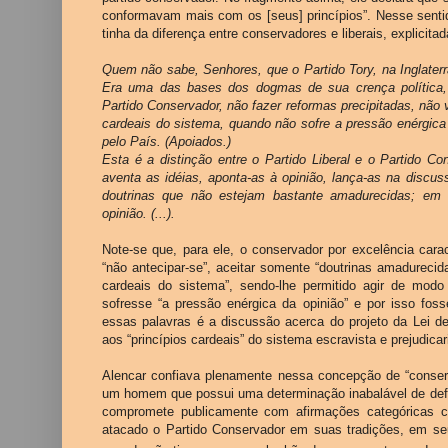
conformavam mais com os [seus] princípios”. Nesse senti
tinha da diferença entre conservadores e liberais, explicit
Quem não sabe, Senhores, que o Partido
Tory
, na Inglate
Era uma das bases dos dogmas de sua crença política, 
Partido Conservador, não fazer reformas precipitadas, não v
cardeais do sistema, quando não sofre a pressão enérgica 
pelo País. (
Apoiados
.)
Esta é a distinção entre o Partido Liberal e o Partido C
aventa as idéias, aponta-as à opinião, lança-as na discuss
doutrinas que não estejam bastante amadurecidas; em 
opinião. (...).
Note-se que, para ele, o conservador por excelência carac
“não antecipar-se”, aceitar somente “doutrinas amadurecidas
cardeais do sistema”, sendo-lhe permitido agir de mo
sofresse “a pressão enérgica da opinião” e por isso fos
essas palavras é a discussão acerca do projeto da Lei d
aos “princípios cardeais” do sistema escravista e prejudica
Alencar confiava plenamente nessa concepção de “conse
um homem que possui uma determinação inabalável de defe
compromete publicamente com afirmações categóricas 
atacado o Partido Conservador em suas tradições, em seu