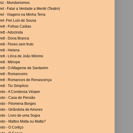
niz - Mundanismos
et - Falar a Verdade a Mentir (Teatro)
et - Viagens na Minha Terra
et- Frei Luís de Sousa
ett - Folhas Caídas
ett - Adozinda
rett - Dona Branca
ett - Flores sem fruto
ett - Helena
ett - Lírica de João Mínimo
ett - Mérope
rett - O Alfageme de Santarém
rett - Romanceiro
rett - Romances de Renascença
ett - Tio Simplício
vedo - A Condessa Vésper
vedo - Casa de Pensão
vedo - Filomena Borges
edo - Girândola de Amores
edo - Livro de uma Sogra
edo - Mattos Malta ou Matta?
edo - O Cortiço