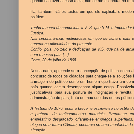
quando não tiver acesso a ela, hão de me encontrar na Impr
Há, também, vários textos em que ele explicita o modo 
político:
Tenho a honra de comunicar a V. S. que S.M. o Imperador
Justiça.
Nas circunstâncias melindrosas em que se acha o país é
superar as dificuldades do presente.
Confio, pois, no zelo e dedicação de V.S. que há de aux
com o nosso país.[...]
Corte, 20 de julho de 1868.
Nessa carta, apreende-se a concepção de política como 
concurso de todos os cidadãos para chegar-se a soluções 
a imagem de político como um homem que trava um comp
país quando aceita desempenhar algum cargo. Possive
justificativas para sua postura de indignação e revolt
administração do país, fruto do mau uso dos cofres públic
A história de 1876, essa é breve, e escreve-se no estilo d
a pretexto de melhoramentos materiais; fizeram-se co
empréstimo desgraçado, criaram-se empregos supérfluos; 
elegeu-se a futura Câmara; construiu-se uma montanha de 
situação.