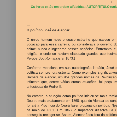
↓
Os livros estão em ordem alfabética: AUTOR/TÍTULO (colu
---
O político José de Alencar
O único homem novo e quase estranho que nasceu em mi
vocação para essa carreira, ou considerava o governo d
animei nunca a ingerir-me nesses negócios. Entretanto, e
religião, e onde se haviam elaborado grandes acontecime
Porque Sou Romancista
. 1873.)
Conforme menciona em sua autobiografia literária, José
política sempre fora estreita. Como exemplos significati
Bárbara de Alencar, um dos grandes nomes da Revolução d
influente que, dentre várias outras atuações, foi peça 
antecipada de Pedro II.
No entanto, a atuação como político iniciou-se mais tardi
Deu-se mais exatamente em 1860, quando Alencar se candi
foi até a Província do Ceará fazer propaganda política. Ne
de maio de 1861. Em 1863, o Imperador dissolveu a C
conseguiu reeleger-se. Assim, Alencar ficou fora da polític