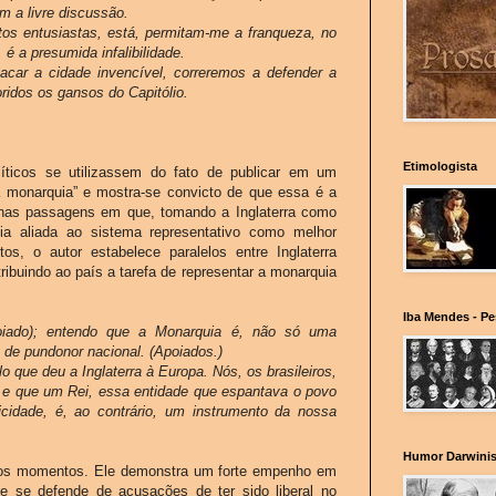
m a livre discussão.
tos entusiastas, está, permitam-me a franqueza, no
 é a presumida infalibilidade.
acar a cidade invencível, correremos a defender a
ridos os gansos do Capitólio.
Etimologista
íticos se utilizassem do fato de publicar em um
 da monarquia” e mostra-se convicto de que essa é a
 nas passagens em que, tomando a Inglaterra como
ia aliada ao sistema representativo como melhor
s, o autor estabelece paralelos entre Inglaterra
ibuindo ao país a tarefa de representar a monarquia
Iba Mendes - P
oiado
); entendo que a Monarquia é, não só uma
de pundonor nacional. (
Apoiados
.)
que deu a Inglaterra à Europa. Nós, os brasileiros,
e que um Rei, essa entidade que espantava o povo
cidade, é, ao contrário, um instrumento da nossa
Humor Darwinis
ários momentos. Ele demonstra um forte empenho em
ue se defende de acusações de ter sido liberal no