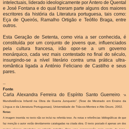
intelectuais, liderado ideologicamente por Antero de Quental
e José Fontana e do qual fizeram parte alguns dos maiores
escritores da história da Literatura portuguesa, tais como:
Eça de Queirós, Ramalho Ortigão e Teófilo Braga, entre
outros.
Esta Geração de Setenta, como viria a ser conhecida, é
constituída por um conjunto de jovens que, influenciados
pela cultura francesa, irão opor-se a um governo
monárquico, cada vez mais contestado no final do século,
insurgindo-se a nível literário contra uma prática ultra-
romântica ligada a António Feliciano de Castilho e seus
pares.
---
Fonte
:
Carla Alexandra Ferreira do Espírito Santo Guerreiro
: “A
Mundividência Infantil na Obra de Guerra Junqueiro”. (Tese de Mestrado em Ensino da
Língua e da Literatura Portuguesas). Universidade de Trás-os-Montes e Alto Douro, 2002.
Notas
:
A imagem inserida no texto não se inclui na referida tese. As notas e referências bibliográficas de que
faz menção o autor estão devidamente catalogadas na citada obra. O texto postado é apenas um dos