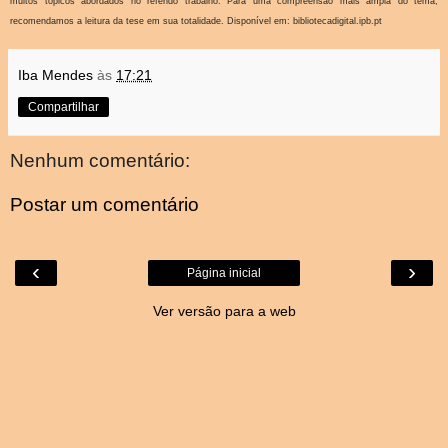
muitos tópicos abordados no referido trabalho. Para uma compreensão mais ampla do tema,
recomendamos a leitura da tese em sua totalidade. Disponível em:
bibliotecadigital.ipb.pt
Iba Mendes
às
17:21
Compartilhar
Nenhum comentário:
Postar um comentário
‹
›
Página inicial
Ver versão para a web