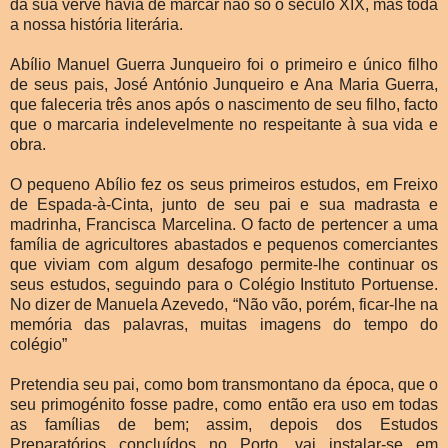
da sua verve havia de marcar não só o século XIX, mas toda
a nossa história literária.
Abílio Manuel Guerra Junqueiro foi o primeiro e único filho
de seus pais, José António Junqueiro e Ana Maria Guerra,
que faleceria três anos após o nascimento de seu filho, facto
que o marcaria indelevelmente no respeitante à sua vida e
obra.
O pequeno Abílio fez os seus primeiros estudos, em Freixo
de Espada-à-Cinta, junto de seu pai e sua madrasta e
madrinha, Francisca Marcelina. O facto de pertencer a uma
família de agricultores abastados e pequenos comerciantes
que viviam com algum desafogo permite-lhe continuar os
seus estudos, seguindo para o Colégio Instituto Portuense.
No dizer de Manuela Azevedo, “Não vão, porém, ficar-lhe na
memória das palavras, muitas imagens do tempo do
colégio”
Pretendia seu pai, como bom transmontano da época, que o
seu primogénito fosse padre, como então era uso em todas
as famílias de bem; assim, depois dos Estudos
Preparatórios concluídos no Porto, vai instalar-se em