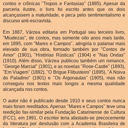
contos e crônicas "Tropos e Fantasias" (1885). Apesar da
parceria ilustre, o livro foi escrito antes que os dois
alcançassem a maturidade, e peca pelo sentimentalismo e
discurso anti-escravista.
Em 1887, Várzea editaria em Portugal seu terceiro livro,
"Miudezas", de contos, mas somente oito anos mais tarde,
em 1895, com "Mares e Campos", atingiria o patamar mais
elevado de sua obra, formado também por "Contos de
Amor" (1901), "Histórias Rústicas" (1904) e "Nas Ondas"
(1910). Além disso, Várzea publicou também um romance,
"George Marcial" (1901), e as novelas "Rose-Castle" (1893),
"Em Viagem" (1892), "O Brigue Flibusteiro" (1895), "A Noiva
do Paladino" (1901) e "Os Argonautas" (1905), mas não
conseguiu nos textos mais longos a mesma qualidade
alcançada nos contos.
O autor não é publicado desde 1910 e seus contos nunca
mais foram reeditados. Apenas "Mares e Campos" teve uma
reedição fax-similar pela Fundação Catarinense de Cultura
(FCC), em 1991. O escritor teria afastado-se precocemente
da literatura por desilusão com a Academia Brasileira de