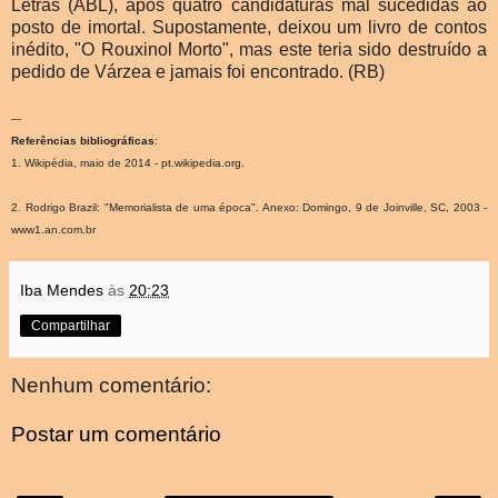
Letras (ABL), após quatro candidaturas mal sucedidas ao
posto de imortal. Supostamente, deixou um livro de contos
inédito, "O Rouxinol Morto", mas este teria sido destruído a
pedido de Várzea e jamais foi encontrado. (RB)
---
Referências bibliográficas
:
1. Wikipédia, maio de 2014 - pt.wikipedia.org.
2. Rodrigo Brazil: "Memorialista de uma época". Anexo: Domingo, 9 de Joinville, SC, 2003 -
www1.an.com.br
Iba Mendes
às
20:23
Compartilhar
Nenhum comentário:
Postar um comentário