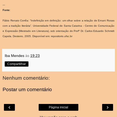
---
Fonte
:
Fábio Renato Corrêa: “Indefinição em definição: um olhar sobre a relação de Ernani Rosas
com a tradição literária”. Universidade Federal de Santa Catarina - Centro de Comunicação
e Expressão (Mestrado em Literatura), sob orientação do Profº Dr. Carlos Eduardo Schmidt
Capela. Desterro, 2005. Disponível em:
repositorio.ufsc.br
Iba Mendes
às
19:23
Compartilhar
Nenhum comentário:
Postar um comentário
‹
›
Página inicial