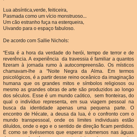
Lua absíntica,verde, feiticeira,
Pasmada como um vício monstruoso...
Um cão estranho fuça na esterqueira,
Uivando para o espaço fabuloso.
De acordo com Sallie Nichols:
“Esta é a hora da verdade do herói, tempo de terror e de
reverência. A experiência da travessia é familiar a quantos
fizeram à jornada rumo à autocompreensão. Os místicos
chamavam-lhe a “Noite Negra da Alma. Em termos
psicológicos, é a partir desse reino oceânico da imaginação
humana que os grandes mitos e símbolos religiosos ou
mesmo as grandes obras de arte são produzidos ao longo
dos séculos. Esse é um mundo caótico, sem fronteiras, do
qual o indivíduo representa, em sua viagem pessoal na
busca da identidade apenas uma pequena parte. O
encontro de Hécate, a deusa da lua, é o confronto com o
mundo transpessoal, onde os limites individuais estão
diluídos, onde o ego e o sentido de direção ficam perdidos.
É como se tivéssemos que esperar submersos nas águas