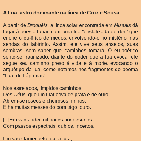
A Lua: astro dominante na lírica de Cruz e Sousa
A partir de
Broquéis
, a lírica solar encontrada em
Missais
dá
lugar à poesia lunar, com uma lua “cristalizada de dor,” que
enche o eu-lírico de medos, envolvendo-o no mistério, nas
sendas do labirinto. Assim, ele vive seus anseios, suas
sombras, sem saber que caminhos tomará. O eu-poético
sente-se fragilizado, diante do poder que a lua evoca; ele
segue seu caminho preso à vida e à morte, evocando o
arquétipo da lua, como notamos nos fragmentos do poema
“Luar de Lágrimas”:
Nos estrelados, límpidos caminhos
Dos Céus, que um luar criva de prata e de ouro,
Abrem-se róseos e cheirosos ninhos,
E há muitas messes do bom trigo louro.
[...]Em vão andei mil noites por desertos,
Com passos espectrais, dúbios, incertos.
Em vão clamei pelo luar a fora,