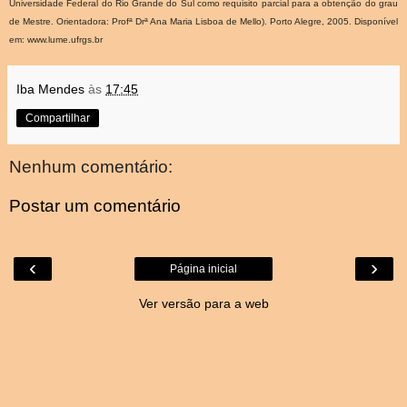
Universidade Federal do Rio Grande do Sul como requisito parcial para a obtenção do grau
de Mestre. Orientadora: Profª Drª Ana Maria Lisboa de Mello). Porto Alegre, 2005. Disponível
em: www.lume.ufrgs.br
Iba Mendes
às
17:45
Compartilhar
Nenhum comentário:
Postar um comentário
‹
›
Página inicial
Ver versão para a web