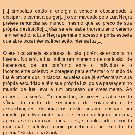
[...] simboliza então a energia a vencer,a obscuridade a
dissipar , o carma a purgar[...] o ser marcado pela Lua Negra
prefere renunciar ao mundo, mesmo que ao preço de sua
própria destruição[...]Mas se ele sabe transmutar o veneno
em remédio, a Lua Negra permite o acesso à porta estreita
que abre para intensa libertação,intensa luz[...]
O eu-lírico almeja as alturas do céu, porém se encontra no
inferno. No tarô, a lua indica um momento de confusão, de
incertezas, de um confronto entre o indivíduo e o
inconsciente coletivo. A coragem para enfrentar o mundo da
lua é própria dos iniciados, aqueles que já enfrentaram sua
própria escuridão e têm sua própria luz, pois a passagem no
mundo da lua leva a um processo de crescimento. Ao
67
enfrentar a
sombra,
o indivíduo, às vezes, acaba sendo
vítima do medo, do sentimento de isolamento e de
assombrações. As imagens deste arcano mostram um
mundo primitivo onde não se encontra figura humana,
apenas seres do mar, lobos, cães, simbolizando o mundo
irracional e intuitivo como percebemos no excerto do
poema
”
Sexta- feira Santa.
”