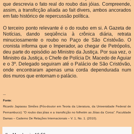
que descrevia o fato real do roubo das jóias. Compreende,
assim, a transficção aliada ao fait divers, ambos ancorados
em fato histórico de repercussão política.
O terceiro ponto relevante é o do roubo em si. A Gazeta de
Notícias, dando seqüência à crônica diária, retrata
minuciosamente o roubo no Paço de São Cristóvão. O
cronista informa que o Imperador, ao chegar de Petrópolis,
deu parte do episódio ao Ministro da Justiça. Por sua vez, o
Ministro da Justiça, o Chefe de Polícia Dr. Macedo de Aguiar
e o 3º. Delegado seguiram até o Palácio de São Cristóvão,
onde encontraram apenas uma corda dependurada num
dos muros que entornam o palácio.
---
Fonte
:
Ricardo Japiassu Simões (Pós-doutor em Teoria da Literatura, da Universidade Federal de
Pernambuco): “O roubo das jóias e a transficção no folhetim as Jóias da Coroa”. Faculdade
Damas – Caderno De Relações Internacionais – V. 1, No. 1. (2010).