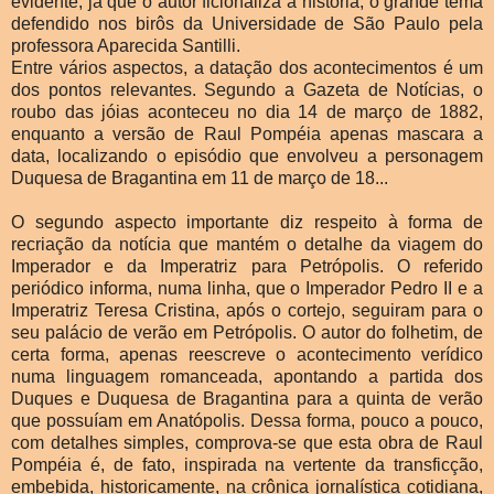
evidente, já que o autor ficionaliza a história, o grande tema
defendido nos birôs da Universidade de São Paulo pela
professora Aparecida Santilli.
Entre vários aspectos, a datação dos acontecimentos é um
dos pontos relevantes. Segundo a Gazeta de Notícias, o
roubo das jóias aconteceu no dia 14 de março de 1882,
enquanto a versão de Raul Pompéia apenas mascara a
data, localizando o episódio que envolveu a personagem
Duquesa de Bragantina em 11 de março de 18...
O segundo aspecto importante diz respeito à forma de
recriação da notícia que mantém o detalhe da viagem do
Imperador e da Imperatriz para Petrópolis. O referido
periódico informa, numa linha, que o Imperador Pedro II e a
Imperatriz Teresa Cristina, após o cortejo, seguiram para o
seu palácio de verão em Petrópolis. O autor do folhetim, de
certa forma, apenas reescreve o acontecimento verídico
numa linguagem romanceada, apontando a partida dos
Duques e Duquesa de Bragantina para a quinta de verão
que possuíam em Anatópolis. Dessa forma, pouco a pouco,
com detalhes simples, comprova-se que esta obra de Raul
Pompéia é, de fato, inspirada na vertente da transficção,
embebida, historicamente, na crônica jornalística cotidiana,