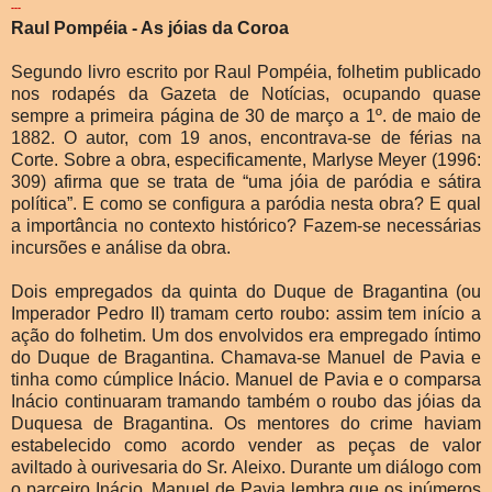
---
Raul Pompéia - As jóias da Coroa
Segundo livro escrito por Raul Pompéia, folhetim publicado
nos rodapés da Gazeta de Notícias, ocupando quase
sempre a primeira página de 30 de março a 1º. de maio de
1882. O autor, com 19 anos, encontrava-se de férias na
Corte. Sobre a obra, especificamente, Marlyse Meyer (1996:
309) afirma que se trata de “uma jóia de paródia e sátira
política”. E como se configura a paródia nesta obra? E qual
a importância no contexto histórico? Fazem-se necessárias
incursões e análise da obra.
Dois empregados da quinta do Duque de Bragantina (ou
Imperador Pedro II) tramam certo roubo: assim tem início a
ação do folhetim. Um dos envolvidos era empregado íntimo
do Duque de Bragantina. Chamava-se Manuel de Pavia e
tinha como cúmplice Inácio. Manuel de Pavia e o comparsa
Inácio continuaram tramando também o roubo das jóias da
Duquesa de Bragantina. Os mentores do crime haviam
estabelecido como acordo vender as peças de valor
aviltado à ourivesaria do Sr. Aleixo. Durante um diálogo com
o parceiro Inácio, Manuel de Pavia lembra que os inúmeros