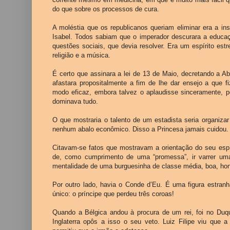
do que sobre os processos de cura.
A moléstia que os republicanos queriam eliminar era a in
Isabel. Todos sabiam que o imperador descurara a educaç
questões sociais, que devia resolver. Era um espírito est
religião e a música.
É certo que assinara a lei de 13 de Maio, decretando a A
afastara propositalmente a fim de lhe dar ensejo a que f
modo eficaz, embora talvez o aplaudisse sinceramente, 
dominava tudo.
O que mostraria o talento de um estadista seria organiz
nenhum abalo econômico. Disso a Princesa jamais cuidou.
Citavam-se fatos que mostravam a orientação do seu espíri
de, como cumprimento de uma “promessa”, ir varrer uma 
mentalidade de uma burguesinha de classe média, boa, ho
Por outro lado, havia o Conde d’Eu. É uma figura estran
único: o príncipe que perdeu três coroas!
Quando a Bélgica andou à procura de um rei, foi no Du
Inglaterra opôs a isso o seu veto. Luiz Filipe viu que 