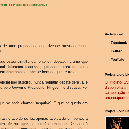
rasil, de Medeiros e Albuquerque
Rede Social
Facebook
pois de uma propaganda que tivesse mostrado suas
o.
Twitter
YouTube
 que estão simultaneamente em debate, há uma que
nal determina escolhas, que assombram a maioria
em discussão e sabe-se bem do que se trata.
Projeto Livro Li
encial não suscitou nunca nenhum debate geral. Ele
O Projeto Livr
o pelo Governo Provisório. Ninguém o discutiu. Foi
disponibiliz
colaboração n
um equipamento
que se pode chamar “negativa”. O que se queria era
Projeto Livro L
rias; o acordo se faz apenas acerca de um ponto: a
ém pôr no lugar, as opiniões divergem. O caso é
ue todos se entendem sobre a natureza da moléstia