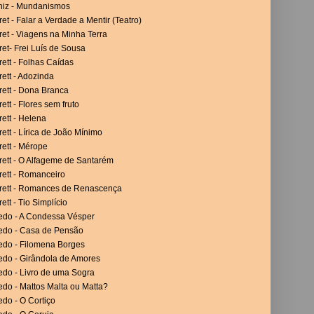
niz - Mundanismos
et - Falar a Verdade a Mentir (Teatro)
et - Viagens na Minha Terra
et- Frei Luís de Sousa
ett - Folhas Caídas
ett - Adozinda
rett - Dona Branca
ett - Flores sem fruto
ett - Helena
ett - Lírica de João Mínimo
ett - Mérope
rett - O Alfageme de Santarém
rett - Romanceiro
rett - Romances de Renascença
ett - Tio Simplício
vedo - A Condessa Vésper
vedo - Casa de Pensão
vedo - Filomena Borges
edo - Girândola de Amores
edo - Livro de uma Sogra
edo - Mattos Malta ou Matta?
edo - O Cortiço