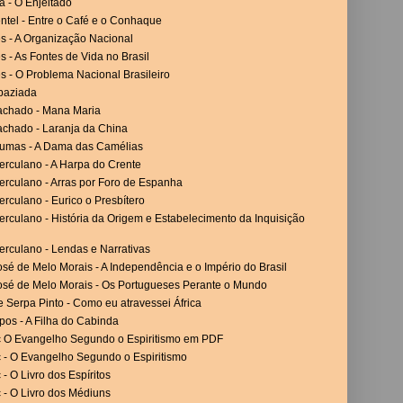
a - O Enjeitado
ntel - Entre o Café e o Conhaque
es - A Organização Nacional
es - As Fontes de Vida no Brasil
es - O Problema Nacional Brasileiro
paziada
achado - Mana Maria
achado - Laranja da China
umas - A Dama das Camélias
erculano - A Harpa do Crente
erculano - Arras por Foro de Espanha
rculano - Eurico o Presbítero
rculano - História da Origem e Estabelecimento da Inquisição
erculano - Lendas e Narrativas
sé de Melo Morais - A Independência e o Império do Brasil
osé de Melo Morais - Os Portugueses Perante o Mundo
 Serpa Pinto - Como eu atravessei África
os - A Filha do Cabinda
c O Evangelho Segundo o Espiritismo em PDF
c - O Evangelho Segundo o Espiritismo
 - O Livro dos Espíritos
 - O Livro dos Médiuns