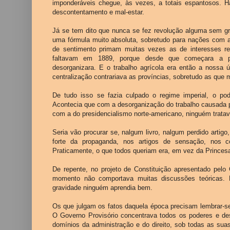
imponderáveis chegue, às vezes, a totais espantosos. H
descontentamento e mal-estar.
Já se tem dito que nunca se fez revolução alguma sem g
uma fórmula muito absoluta, sobretudo para nações com a
de sentimento primam muitas vezes as de interesses 
faltavam em 1889, porque desde que começara a prop
desorganizara. E o trabalho agrícola era então a nossa ú
centralização contrariava as províncias, sobretudo as que 
De tudo isso se fazia culpado o regime imperial, o p
Acontecia que com a desorganização do trabalho causada 
com a do presidencialismo norte-americano, ninguém tratav
Seria vão procurar se, nalgum livro, nalgum perdido artig
forte da propaganda, nos artigos de sensação, nos c
Praticamente, o que todos queriam era, em vez da Princes
De repente, no projeto de Constituição apresentado pelo 
momento não comportava muitas discussões teóricas. 
gravidade ninguém aprendia bem.
Os que julgam os fatos daquela época precisam lembrar-se
O Governo Provisório concentrava todos os poderes e des
domínios da administração e do direito, sob todas as su