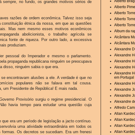
Alberto Brag
á sempre, no fundo, os grandes motivos sérios de
Alberto Pime
Alberto Torr
raves razões de ordem econômica. Talvez isso seja
Alberto Torr
 constituição étnica da nossa, em que as questões
Alberto Torr
reais. Mas nem mesmo esses motivos econômicos
Album da ra
aganda abolicionista, o trabalho agrícola se
Alcântara M
nica fonte de riqueza. Por outro lado, a excessiva
Alcântara M
mais produziam.
Alexandre D
Alexandre H
oder pessoal do Imperador e mesmo o parlamento.
pela propaganda republicana ninguém se preocupava
Alexandre H
a disso, ninguém sabia o que era.
Alexandre He
Alexandre He
o, se encontravam alusões a ele. A verdade é que no
em Portugal
omícios populares não se falava em tal cousa.
Alexandre H
a, um Presidente de República! E mais nada.
Alexandre Jo
Alexandre J
Governo Provisório surgiu o regime presidencial. O
Alexandre de
Não havia tempo para estudar uma questão cuja
Alfredo Camp
Allan Karde
Allan Karde
 que era um período de legislação a jacto contínuo.
Allan Kardec
envolvia uma atividade extraordinária em todos os
as formas. Os decretos se sucediam. Era um frenesi
Allan Kardec