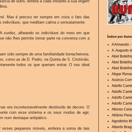
núncia de outro, lembra a cada instante a sua origem
itos.
ável. Mas é preciso ter sempre em vista o fato das
os indivíduos, que meditam calma o sensatamente.
 A surdez, alheando os indivíduos do meio em que
Índice por Auto
que não lhes permite tomar parte na conversa com a
A Armando - 
A. Augusto d
inham sido sempre de uma familiaridade bonacheirona.
Abel Botelh
es, como as de D. Pedro, na Quinta de S. Cristóvão,
Abel Botelho
intamente todos os que queriam entrar. O seu ideal
Abel Botelho
Abgar Renau
Acúrcio Corr
Adolfo Cami
Adolfo Camin
Adolfo Cami
Adolfo Cami
as era incontestavelmente destituído de decoro. O
Afonso Cels
amente com esse sistema e os seus modos de agir,
Afrânio Peixo
m num destaque antipático.
Agostinho Ma
Alberto Brag
r esses pequenos móveis, embora a soma de tais