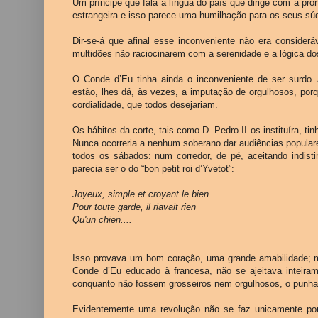
Um príncipe que fala a língua do país que dirige com a pro
estrangeira e isso parece uma humilhação para os seus súd
Dir-se-á que afinal esse inconveniente não era consider
multidões não raciocinarem com a serenidade e a lógica d
O Conde d’Eu tinha ainda o inconveniente de ser surdo.
estão, lhes dá, às vezes, a imputação de orgulhosos, por
cordialidade, que todos desejariam.
Os hábitos da corte, tais como D. Pedro II os instituíra, t
Nunca ocorreria a nenhum soberano dar audiências popular
todos os sábados: num corredor, de pé, aceitando indist
parecia ser o do “bon petit roi d’Yvetot”:
Joyeux, simple et croyant le bien
Pour toute garde, il riavait rien
Qu'un chien
....
Isso provava um bom coração, uma grande amabilidade; m
Conde d’Eu educado à francesa, não se ajeitava inteir
conquanto não fossem grosseiros nem orgulhosos, o punha
Evidentemente uma revolução não se faz unicamente po