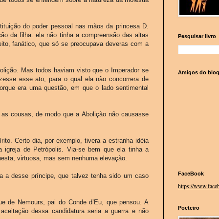
stituição do poder pessoal nas mãos da princesa D.
ão da filha: ela não tinha a compreensão das altas
Pesquisar livro
reito, fanático, que só se preocupava deveras com a
bolição. Mas todos haviam visto que o Imperador se
Amigos do blo
izesse esse ato, para o qual ela não concorrera de
porque era uma questão, em que o lado sentimental
ar as cousas, de modo que a Abolição não causasse
to. Certo dia, por exemplo, tivera a estranha idéia
igreja de Petrópolis. Via-se bem que ela tinha a
nesta, virtuosa, mas sem nenhuma elevação.
FaceBook
ha a desse príncipe, que talvez tenha sido um caso
https://www.faceb
que de Nemours, pai do Conde d’Eu, que pensou. A
Poeteiro
a aceitação dessa candidatura seria a guerra e não