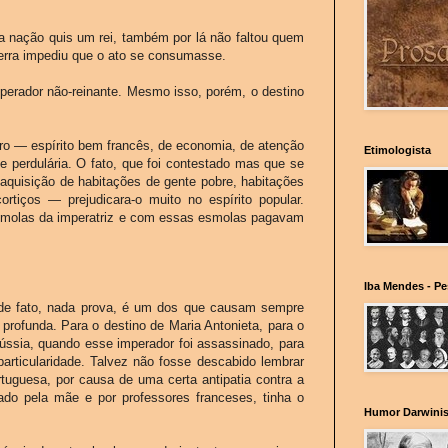
 nação quis um rei, também por lá não faltou quem
erra impediu que o ato se consumasse.
mperador não-reinante. Mesmo isso, porém, o destino
lucro — espírito bem francês, de economia, de atenção
Etimologista
le perdulária. O fato, que foi contestado mas que se
aquisição de habitações de gente pobre, habitações
tiços — prejudicara-o muito no espírito popular.
smolas da imperatriz e com essas esmolas pagavam
Iba Mendes - P
, de fato, nada prova, é um dos que causam sempre
 profunda. Para o destino de Maria Antonieta, para o
Rússia, quando esse imperador foi assassinado, para
particularidade. Talvez não fosse descabido lembrar
rtuguesa, por causa de uma certa antipatia contra a
do pela mãe e por professores franceses, tinha o
Humor Darwinis