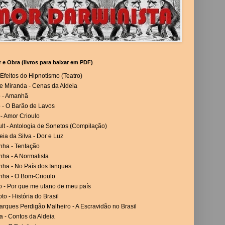
r e Obra (livros para baixar em PDF)
Efeitos do Hipnotismo (Teatro)
e Miranda - Cenas da Aldeia
o - Amanhã
 - O Barão de Lavos
- Amor Crioulo
lt - Antologia de Sonetos (Compilação)
eia da Silva - Dor e Luz
nha - Tentação
ha - A Normalista
nha - No País dos Ianques
nha - O Bom-Crioulo
o - Por que me ufano de meu país
to - História do Brasil
rques Perdigão Malheiro - A Escravidão no Brasil
a - Contos da Aldeia