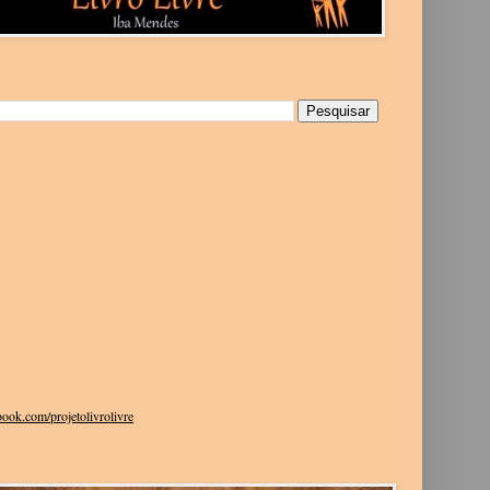
g
ook.com/projetolivrolivre