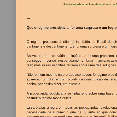
Parlamentarismo e Presidencialismo no B
---
Que o regime presidencial foi uma surpresa e um logro
O regime presidencial não foi instituído no Brasil de
vantagens e desvantagens. Ele foi uma surpresa e um logr
Às vezes, de entre várias soluções ao mesmo problema,
consegue impor-se inesperadamente. Uma maioria ocasio
real; mas essas escolhas recaem sobre uma das soluções 
Não foi nem mesmo isso o que aconteceu. O regime presid
apareceu, um dia, em um projeto de constituição decretad
aceito, por assim dizer, em silêncio.
A propaganda republicana se tinha feito sobre uma base, 
destruir o regime monarquista.
Essa é aliás a regra em todas as propagandas revolucioná
necessidade de suprimir o que há. Quanto ao que conv
corrente mesmo em medicina, em que é muito mais fácil q