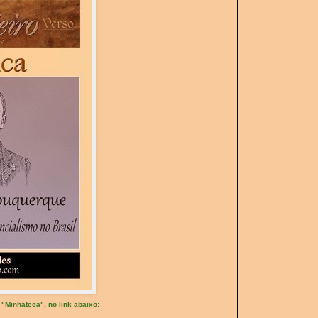
"Minhateca", no link abaixo: