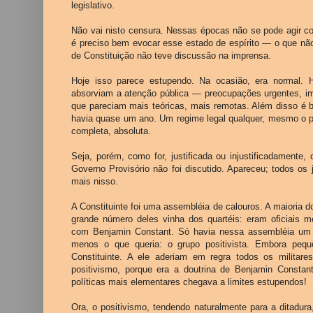
legislativo.
Não vai nisto censura. Nessas épocas não se pode agir 
é preciso bem evocar esse estado de espírito — o que não
de Constituição não teve discussão na imprensa.
Hoje isso parece estupendo. Na ocasião, era normal. 
absorviam a atenção pública — preocupações urgentes, i
que pareciam mais teóricas, mais remotas. Além disso é 
havia quase um ano. Um regime legal qualquer, mesmo o pres
completa, absoluta.
Seja, porém, como for, justificada ou injustificadamente, 
Governo Provisório não foi discutido. Apareceu; todos os j
mais nisso.
A Constituinte foi uma assembléia de calouros. A maioria 
grande número deles vinha dos quartéis: eram oficiais 
com Benjamin Constant. Só havia nessa assembléia um g
menos o que queria: o grupo positivista. Embora pe
Constituinte. A ele aderiam em regra todos os militar
positivismo, porque era a doutrina de Benjamin Constan
políticas mais elementares chegava a limites estupendos!
Ora, o positivismo, tendendo naturalmente para a ditadura,