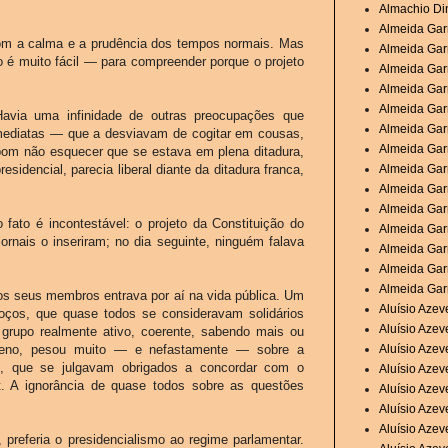
Almachio Di
Almeida Garr
com a calma e a prudência dos tempos normais. Mas
Almeida Garr
 é muito fácil — para compreender porque o projeto
Almeida Garr
Almeida Garr
Almeida Garr
Havia uma infinidade de outras preocupações que
Almeida Gar
mediatas — que a desviavam de cogitar em cousas,
Almeida Garr
bom não esquecer que se estava em plena ditadura,
idencial, parecia liberal diante da ditadura franca,
Almeida Garr
Almeida Garr
Almeida Garr
o fato é incontestável: o projeto da Constituição do
Almeida Gar
ornais o inseriram; no dia seguinte, ninguém falava
Almeida Gar
Almeida Gar
Almeida Garr
dos seus membros entrava por aí na vida pública. Um
Aluísio Aze
moços, que quase todos se consideravam solidários
Aluísio Aze
rupo realmente ativo, coerente, sabendo mais ou
queno, pesou muito — e nefastamente — sobre a
Aluísio Aze
es, que se julgavam obrigados a concordar com o
Aluísio Azev
t. A ignorância de quase todos sobre as questões
Aluísio Azev
Aluísio Azev
Aluísio Azev
 preferia o presidencialismo ao regime parlamentar.