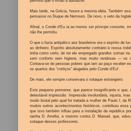
permitiu que o irmão a adotasse.
Mais tarde, na Grécia, houve a mesma idéia. Também essa
pensasse no Duque de Nemours. De novo, o veto da Inglat
Afinal, o Conde d’Eu ia ao menos ser príncipe consorte, i
não lhe permitiu.
O que o fazia antipático aos brasileiros era o espírito de 
ao dinheiro. Espírito absolutamente contrário à nossa índo
tinha como certo, de ter ele empregado grandes somas na 
sem conforto nem higiene, mas muito rendosas — os cor
Contava-se de pessoas pobres que iam ao paço receber e
os quartos dos “cortiços” alugados pelo Conde d’Eu!
De mais, ele sempre conservara o sotaque estrangeiro.
Este pequeno pormenor, que parece insignificante e que
detestável impressão. Impressão involuntária, injusta, mas
modo brutal pelo qual foi tratada a mulher de Paulo I, da 
muitos outros acontecimentos históricos, contribuiu essa 
que isso também influiu para a instalação da república po
rainha D. Amélia, e mesmo contra D. Manuel, que, educa
sotaque desses professores.