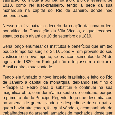
sagração, com toda a pompa, para o dia 6 de fevereiro de
1818, como rei luso-brasileiro, tendo a sede da sua
monarquia na capital do Rio de Janeiro, donde não
pretendia sair.
Nesse dia fez baixar o decreto da criação da nova ordem
honorífica da Conceição da Vila Viçosa, a qual recebeu
estatutos pelo alvará de 10 de setembro de 1819.
Seria longo enumerar os institutos e benefícios que em tão
pouco tempo fez surgir o Sr. D. João VI em proveito do seu
vastíssimo e novo império, se os acontecimentos de 24 de
agosto de 1820 em Portugal não o forçassem a deixar o
Brasil contra a sua vontade.
Tendo ele fundado o novo império brasileiro, e feito do Rio
de Janeiro a capital da monarquia, deixando seu filho o
Príncipe D. Pedro para o substituir e continuar na sua
magnífica obra, com dor n’alma soube do contrário, porque
o primeiro ato do Príncipe Regente, logo que desembarcou
no arsenal de guerra, vindo de despedir-se de seu pai, a
quem havia atraiçoado, foi, qual vândalo, acompanhado de
trabalhadores do arsenal, armados de machados, desfeitear