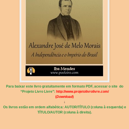
Para baixar este livro gratuitamente em formato PDF, acessar o site do
“Projeto Livro Livre”:
http://www.projetolivrolivre.com/
(
Download
)
↓
Os livros estão em ordem alfabética: AUTOR/TÍTULO (coluna à esquerda) e
TÍTULO/AUTOR (coluna à direita).