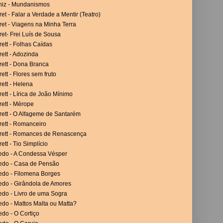
niz - Mundanismos
et - Falar a Verdade a Mentir (Teatro)
et - Viagens na Minha Terra
et- Frei Luís de Sousa
ett - Folhas Caídas
ett - Adozinda
rett - Dona Branca
ett - Flores sem fruto
ett - Helena
ett - Lírica de João Mínimo
ett - Mérope
rett - O Alfageme de Santarém
rett - Romanceiro
rett - Romances de Renascença
ett - Tio Simplício
vedo - A Condessa Vésper
vedo - Casa de Pensão
vedo - Filomena Borges
edo - Girândola de Amores
edo - Livro de uma Sogra
edo - Mattos Malta ou Matta?
edo - O Cortiço