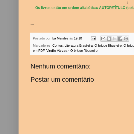
↓
Os livros estão em ordem alfabética: AUTOR/TÍTULO (colu
---
Postado por
Iba Mendes
às
19:10
Marcadores:
Contos
,
Literatura Brasileira
,
O brigue flibusteiro
,
O brigu
em PDF
,
Virgílio Várzea - O brigue flibusteiro
Nenhum comentário:
Postar um comentário