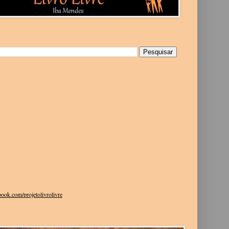
g
ook.com/projetolivrolivre