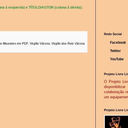
na à esquerda) e TÍTULO/AUTOR (coluna à direita).
Rede Social
Facebook
e flibusteiro em PDF
,
Virgílio Várzea
,
Virgílio dos Reis Várzea
Twitter
YouTube
Projeto Livro Li
O Projeto Livr
disponibiliz
colaboração n
um equipamento
Projeto Livro L