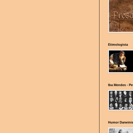
Etimologista
Iba Mendes - P
Humor Darwinis