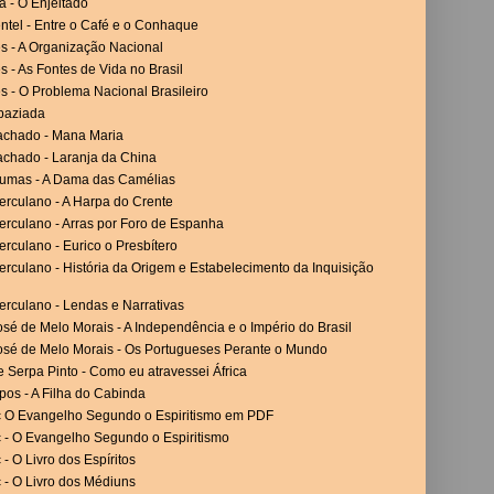
a - O Enjeitado
ntel - Entre o Café e o Conhaque
es - A Organização Nacional
es - As Fontes de Vida no Brasil
es - O Problema Nacional Brasileiro
paziada
achado - Mana Maria
achado - Laranja da China
umas - A Dama das Camélias
erculano - A Harpa do Crente
erculano - Arras por Foro de Espanha
rculano - Eurico o Presbítero
rculano - História da Origem e Estabelecimento da Inquisição
erculano - Lendas e Narrativas
sé de Melo Morais - A Independência e o Império do Brasil
osé de Melo Morais - Os Portugueses Perante o Mundo
 Serpa Pinto - Como eu atravessei África
os - A Filha do Cabinda
c O Evangelho Segundo o Espiritismo em PDF
c - O Evangelho Segundo o Espiritismo
 - O Livro dos Espíritos
 - O Livro dos Médiuns