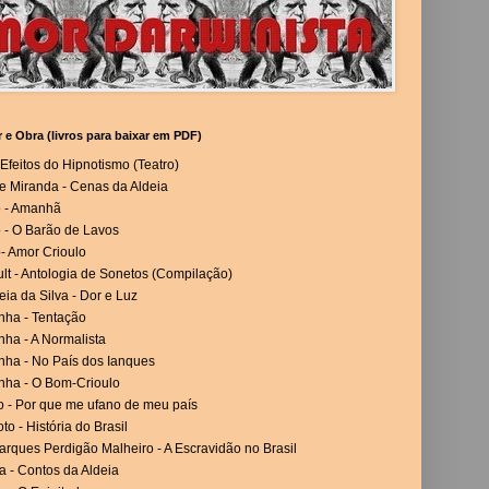
r e Obra (livros para baixar em PDF)
Efeitos do Hipnotismo (Teatro)
e Miranda - Cenas da Aldeia
o - Amanhã
 - O Barão de Lavos
- Amor Crioulo
lt - Antologia de Sonetos (Compilação)
eia da Silva - Dor e Luz
nha - Tentação
ha - A Normalista
nha - No País dos Ianques
nha - O Bom-Crioulo
o - Por que me ufano de meu país
to - História do Brasil
rques Perdigão Malheiro - A Escravidão no Brasil
a - Contos da Aldeia