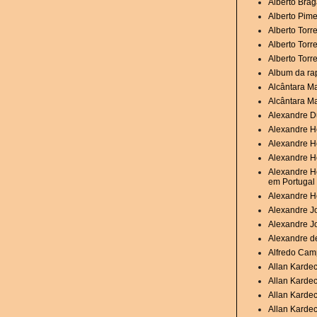
Alberto Brag
Alberto Pime
Alberto Torr
Alberto Torr
Alberto Torr
Album da ra
Alcântara M
Alcântara M
Alexandre D
Alexandre H
Alexandre H
Alexandre He
Alexandre He
em Portugal
Alexandre H
Alexandre Jo
Alexandre J
Alexandre de
Alfredo Camp
Allan Karde
Allan Karde
Allan Kardec
Allan Kardec