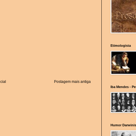
Etimologista
cial
Postagem mais antiga
Iba Mendes - P
Humor Darwinis