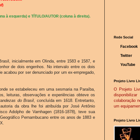
d
)
na à esquerda) e TÍTULO/AUTOR (coluna à direita).
Rede Social
Facebook
Twitter
sil, inicialmente em Olinda, entre 1583 e 1587, e
YouTube
enhor de dois engenhos. No intervalo entre os dois
nde acabou por ser denunciado por um ex-empregado,
Projeto Livro Li
il onde se estabeleceu em uma sesmaria na Paraíba,
O Projeto Livr
s, leituras, observações e experiências obteve os
disponibiliz
randezas do Brasil
, concluída em 1618. Entretanto,
colaboração n
toria da obra lhe foi atribuída por José Antônio
um equipamento
cisco Adolpho de Varnhagen (1816-1878), teve sua
 e Geográfico Pernambucano entre os anos de 1883 e
Projeto Livro L
XX.