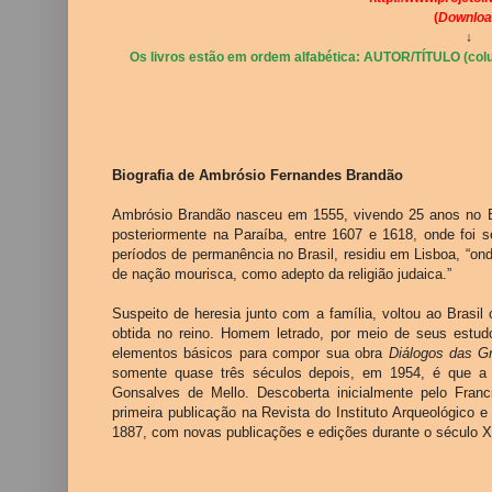
(
Downloa
↓
Os livros estão em ordem alfabética: AUTOR/TÍTULO (colu
Biografia de
Ambrósio Fernandes Brandão
Ambrósio Brandão nasceu em 1555, vivendo 25 anos no Bra
posteriormente na Paraíba, entre 1607 e 1618, onde foi s
períodos de permanência no Brasil, residiu em Lisboa, “o
de nação mourisca, como adepto da religião judaica.”
Suspeito de heresia junto com a família, voltou ao Bras
obtida no reino. Homem letrado, por meio de seus estudo
elementos básicos para compor sua obra
Diálogos das G
somente quase três séculos depois, em 1954, é que a au
Gonsalves de Mello. Descoberta inicialmente pelo Fran
primeira publicação na Revista do Instituto Arqueológico
1887, com novas publicações e edições durante o século 