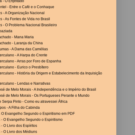
a - O Enjeitado
ntel - Entre o Café e o Conhaque
es - A Organização Nacional
es - As Fontes de Vida no Brasil
es - O Problema Nacional Brasileiro
paziada
achado - Mana Maria
achado - Laranja da China
umas - A Dama das Camélias
erculano - A Harpa do Crente
erculano - Arras por Foro de Espanha
rculano - Eurico o Presbítero
rculano - História da Origem e Estabelecimento da Inquisição
erculano - Lendas e Narrativas
sé de Melo Morais - A Independência e o Império do Brasil
osé de Melo Morais - Os Portugueses Perante o Mundo
 Serpa Pinto - Como eu atravessei África
os - A Filha do Cabinda
c O Evangelho Segundo o Espiritismo em PDF
c - O Evangelho Segundo o Espiritismo
 - O Livro dos Espíritos
 - O Livro dos Médiuns