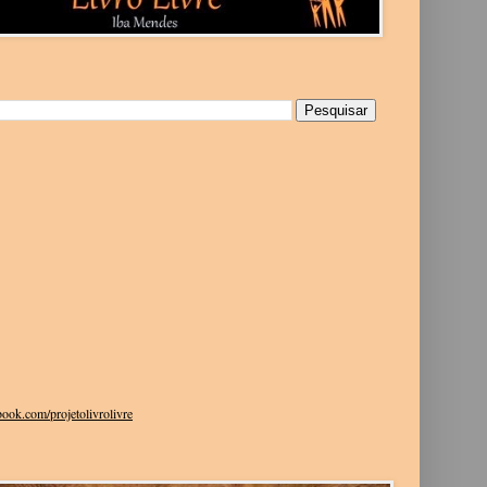
g
ook.com/projetolivrolivre