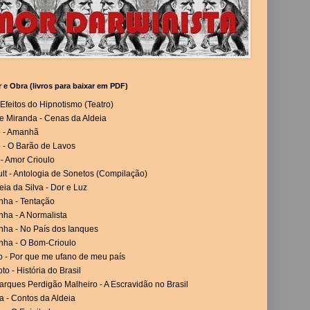
r e Obra (livros para baixar em PDF)
Efeitos do Hipnotismo (Teatro)
e Miranda - Cenas da Aldeia
o - Amanhã
 - O Barão de Lavos
- Amor Crioulo
lt - Antologia de Sonetos (Compilação)
eia da Silva - Dor e Luz
nha - Tentação
ha - A Normalista
nha - No País dos Ianques
nha - O Bom-Crioulo
o - Por que me ufano de meu país
to - História do Brasil
rques Perdigão Malheiro - A Escravidão no Brasil
a - Contos da Aldeia