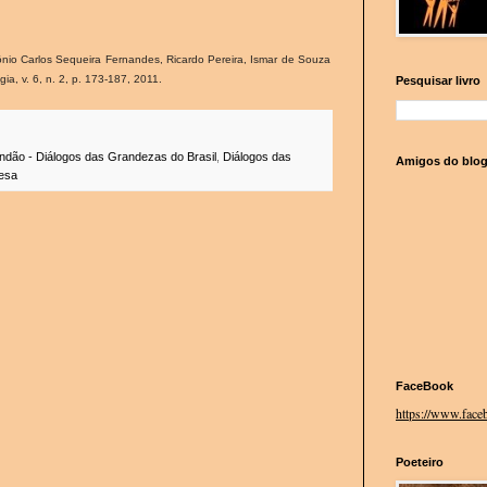
nio Carlos Sequeira Fernandes, Ricardo Pereira, Ismar de Souza
ia, v. 6, n. 2, p. 173-187, 2011.
Pesquisar livro
dão - Diálogos das Grandezas do Brasil
,
Diálogos das
Amigos do blo
uesa
FaceBook
https://www.faceb
Poeteiro