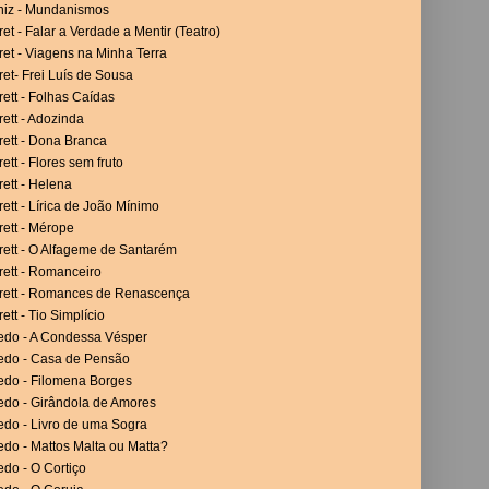
niz - Mundanismos
et - Falar a Verdade a Mentir (Teatro)
et - Viagens na Minha Terra
et- Frei Luís de Sousa
ett - Folhas Caídas
ett - Adozinda
rett - Dona Branca
ett - Flores sem fruto
ett - Helena
ett - Lírica de João Mínimo
ett - Mérope
rett - O Alfageme de Santarém
rett - Romanceiro
rett - Romances de Renascença
ett - Tio Simplício
vedo - A Condessa Vésper
vedo - Casa de Pensão
vedo - Filomena Borges
edo - Girândola de Amores
edo - Livro de uma Sogra
edo - Mattos Malta ou Matta?
edo - O Cortiço