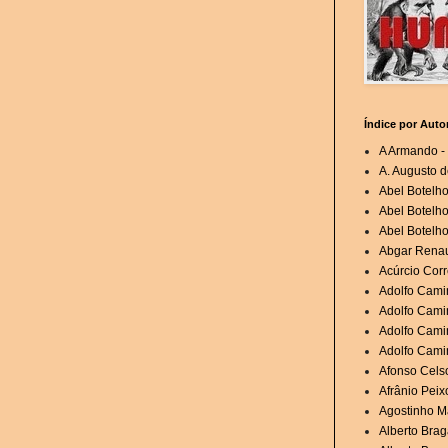
Índice por Auto
A Armando - 
A. Augusto d
Abel Botelh
Abel Botelho
Abel Botelho
Abgar Renau
Acúrcio Corr
Adolfo Cami
Adolfo Camin
Adolfo Cami
Adolfo Cami
Afonso Cels
Afrânio Peixo
Agostinho Ma
Alberto Brag