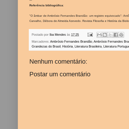
---
Referência bibliográfica
:
"O âmbar de Ambrósio Fernandes Brandão: um registro equivocado": Antô
Carvalho, Débora de Almeida Azevedo. Revista Filosofia e História da Biolog
Postado por
Iba Mendes
às
17:25
Marcadores:
Ambrósio Fernandes Brandão
,
Ambrósio Fernandes Bran
Grandezas do Brasil
,
História
,
Literatura Brasileira
,
Literatura Portug
Nenhum comentário:
Postar um comentário