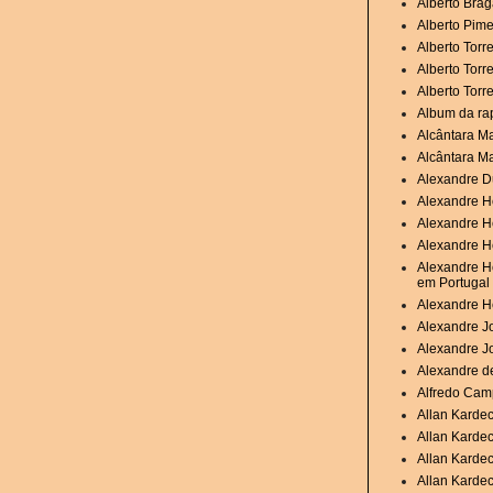
Alberto Brag
Alberto Pime
Alberto Torr
Alberto Torr
Alberto Torr
Album da ra
Alcântara M
Alcântara M
Alexandre D
Alexandre H
Alexandre H
Alexandre He
Alexandre He
em Portugal
Alexandre H
Alexandre Jo
Alexandre J
Alexandre de
Alfredo Camp
Allan Karde
Allan Karde
Allan Kardec
Allan Kardec