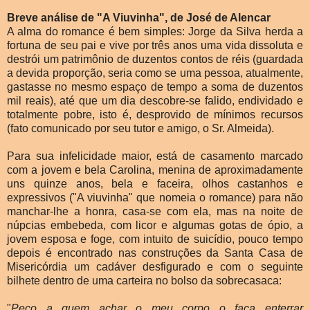
Breve análise de "A Viuvinha", de José de Alencar
A alma do romance é bem simples: Jorge da Silva herda a
fortuna de seu pai e vive por três anos uma vida dissoluta e
destrói um patrimônio de duzentos contos de réis (guardada
a devida proporção, seria como se uma pessoa, atualmente,
gastasse no mesmo espaço de tempo a soma de duzentos
mil reais), até que um dia descobre-se falido, endividado e
totalmente pobre, isto é, desprovido de mínimos recursos
(fato comunicado por seu tutor e amigo, o Sr. Almeida).
Para sua infelicidade maior, está de casamento marcado
com a jovem e bela Carolina, menina de aproximadamente
uns quinze anos, bela e faceira, olhos castanhos e
expressivos ("A viuvinha" que nomeia o romance) para não
manchar-lhe a honra, casa-se com ela, mas na noite de
núpcias embebeda, com licor e algumas gotas de ópio, a
jovem esposa e foge, com intuito de suicídio, pouco tempo
depois é encontrado nas construções da Santa Casa de
Misericórdia um cadáver desfigurado e com o seguinte
bilhete dentro de uma carteira no bolso da sobrecasaca:
"
Peço a quem achar o meu corpo o faça enterrar