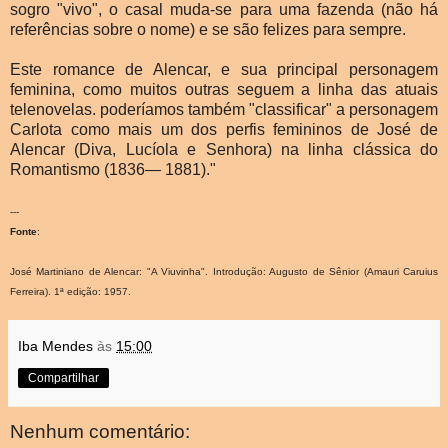
sogro "vivo", o casal muda-se para uma fazenda (não há
referências sobre o nome) e se são felizes para sempre.
Este romance de Alencar, e sua principal personagem
feminina, como muitos outras seguem a linha das atuais
telenovelas. poderíamos também "classificar" a personagem
Carlota como mais um dos perfis femininos de José de
Alencar (Diva, Lucíola e Senhora) na linha clássica do
Romantismo (1836— 1881)."
---
Fonte
:
José Martiniano de Alencar: "A Viuvinha". Introdução: Augusto de Sênior (Amauri Caruius
Ferreira). 1ª edição: 1957.
Iba Mendes
às
15:00
Compartilhar
Nenhum comentário: