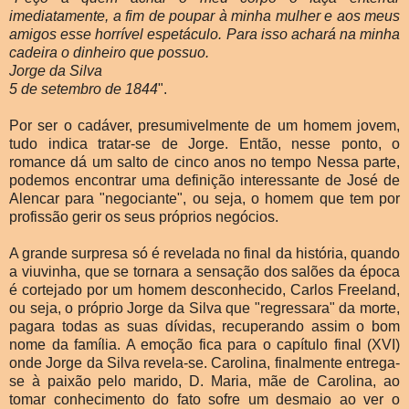
imediatamente, a fim de poupar à minha mulher e aos meus
amigos esse horrível espetáculo. Para isso achará na minha
cadeira o dinheiro que possuo.
Jorge da Silva
5 de setembro de 1844
".
Por ser o cadáver, presumivelmente de um homem jovem,
tudo indica tratar-se de Jorge. Então, nesse ponto, o
romance dá um salto de cinco anos no tempo Nessa parte,
podemos encontrar uma definição interessante de José de
Alencar para "negociante", ou seja, o homem que tem por
profissão gerir os seus próprios negócios.
A grande surpresa só é revelada no final da história, quando
a viuvinha, que se tornara a sensação dos salões da época
é cortejado por um homem desconhecido, Carlos Freeland,
ou seja, o próprio Jorge da Silva que "regressara" da morte,
pagara todas as suas dívidas, recuperando assim o bom
nome da família. A emoção fica para o capítulo final (XVI)
onde Jorge da Silva revela-se. Carolina, finalmente entrega-
se à paixão pelo marido, D. Maria, mãe de Carolina, ao
tomar conhecimento do fato sofre um desmaio ao ver o