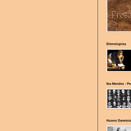
Etimologista
Iba Mendes - P
Humor Darwinis