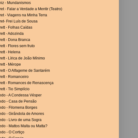
niz - Mundanismos
et - Falar a Verdade a Mentir (Teatro)
et - Viagens na Minha Terra
et- Frei Luís de Sousa
ett - Folhas Caídas
ett - Adozinda
rett - Dona Branca
ett - Flores sem fruto
ett - Helena
ett - Lírica de João Mínimo
ett - Mérope
rett - O Alfageme de Santarém
rett - Romanceiro
rett - Romances de Renascença
ett - Tio Simplício
vedo - A Condessa Vésper
vedo - Casa de Pensão
vedo - Filomena Borges
edo - Girândola de Amores
edo - Livro de uma Sogra
edo - Mattos Malta ou Matta?
edo - O Cortiço