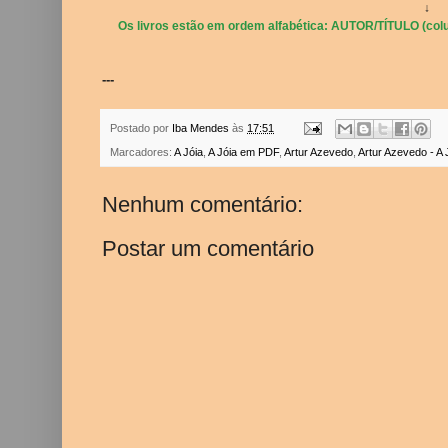
↓
Os livros estão em ordem alfabética: AUTOR/TÍTULO (colu
---
Postado por
Iba Mendes
às
17:51
Marcadores:
A Jóia
,
A Jóia em PDF
,
Artur Azevedo
,
Artur Azevedo - A 
Nenhum comentário:
Postar um comentário