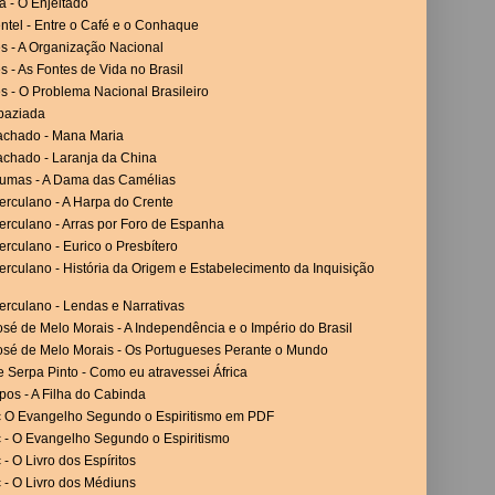
a - O Enjeitado
ntel - Entre o Café e o Conhaque
es - A Organização Nacional
es - As Fontes de Vida no Brasil
es - O Problema Nacional Brasileiro
paziada
achado - Mana Maria
achado - Laranja da China
umas - A Dama das Camélias
erculano - A Harpa do Crente
erculano - Arras por Foro de Espanha
rculano - Eurico o Presbítero
rculano - História da Origem e Estabelecimento da Inquisição
erculano - Lendas e Narrativas
sé de Melo Morais - A Independência e o Império do Brasil
osé de Melo Morais - Os Portugueses Perante o Mundo
 Serpa Pinto - Como eu atravessei África
os - A Filha do Cabinda
c O Evangelho Segundo o Espiritismo em PDF
c - O Evangelho Segundo o Espiritismo
 - O Livro dos Espíritos
 - O Livro dos Médiuns