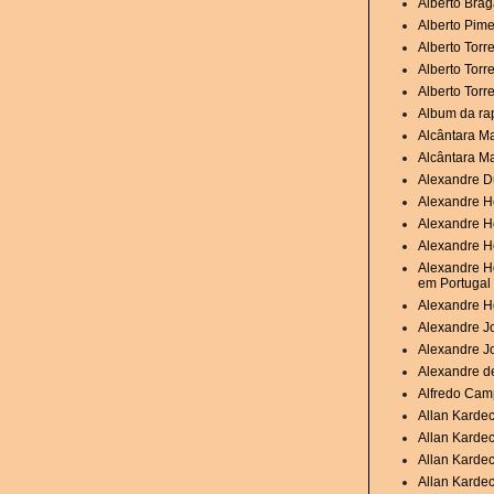
Alberto Brag
Alberto Pime
Alberto Torr
Alberto Torr
Alberto Torr
Album da ra
Alcântara M
Alcântara M
Alexandre D
Alexandre H
Alexandre H
Alexandre He
Alexandre He
em Portugal
Alexandre H
Alexandre Jo
Alexandre J
Alexandre de
Alfredo Camp
Allan Karde
Allan Karde
Allan Kardec
Allan Kardec