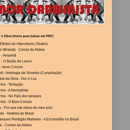
r e Obra (livros para baixar em PDF)
Efeitos do Hipnotismo (Teatro)
e Miranda - Cenas da Aldeia
o - Amanhã
 - O Barão de Lavos
- Amor Crioulo
lt - Antologia de Sonetos (Compilação)
eia da Silva - Dor e Luz
nha - Tentação
ha - A Normalista
nha - No País dos Ianques
nha - O Bom-Crioulo
o - Por que me ufano de meu país
to - História do Brasil
rques Perdigão Malheiro - A Escravidão no Brasil
a - Contos da Aldeia