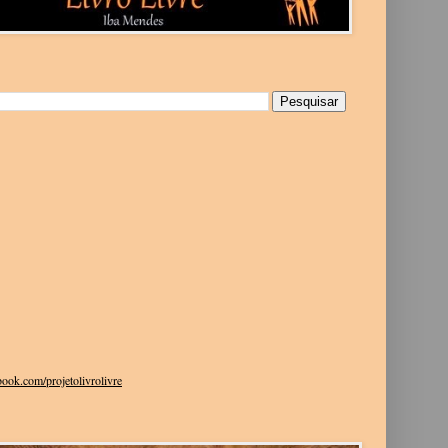
g
ook.com/projetolivrolivre