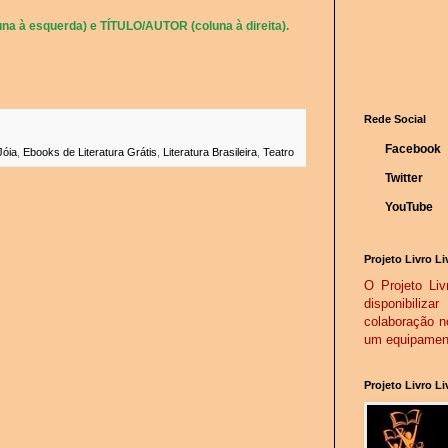
na à esquerda) e TÍTULO/AUTOR (coluna à direita).
Rede Social
Facebook
Jóia
,
Ebooks de Literatura Grátis
,
Literatura Brasileira
,
Teatro
Twitter
YouTube
Projeto Livro Li
O Projeto Livr
disponibiliz
colaboração n
um equipamento
Projeto Livro L