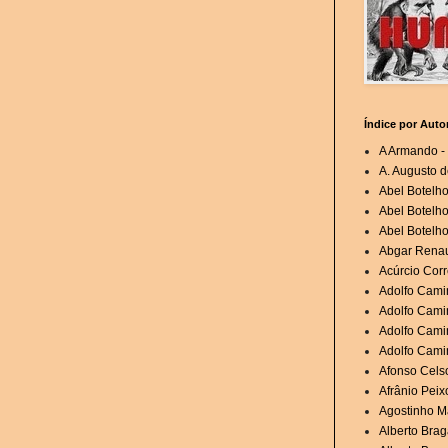
Índice por Auto
A Armando - 
A. Augusto d
Abel Botelh
Abel Botelho
Abel Botelho
Abgar Renau
Acúrcio Corr
Adolfo Cami
Adolfo Camin
Adolfo Cami
Adolfo Cami
Afonso Cels
Afrânio Peixo
Agostinho Ma
Alberto Brag