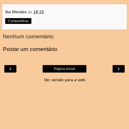
Iba Mendes
às
18:19
Compartilhar
Nenhum comentário:
Postar um comentário
‹
›
Página inicial
Ver versão para a web