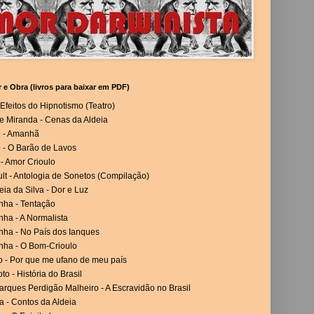
r e Obra (livros para baixar em PDF)
Efeitos do Hipnotismo (Teatro)
e Miranda - Cenas da Aldeia
o - Amanhã
 - O Barão de Lavos
- Amor Crioulo
lt - Antologia de Sonetos (Compilação)
eia da Silva - Dor e Luz
nha - Tentação
ha - A Normalista
nha - No País dos Ianques
nha - O Bom-Crioulo
o - Por que me ufano de meu país
to - História do Brasil
rques Perdigão Malheiro - A Escravidão no Brasil
a - Contos da Aldeia