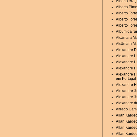
Alberto Brag
Alberto Pime
Alberto Torr
Alberto Torr
Alberto Torr
Album da ra
Alcântara M
Alcântara M
Alexandre D
Alexandre H
Alexandre H
Alexandre He
Alexandre He
em Portugal
Alexandre H
Alexandre Jo
Alexandre J
Alexandre de
Alfredo Camp
Allan Karde
Allan Karde
Allan Kardec
Allan Kardec