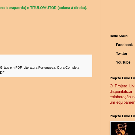
na à esquerda) e TÍTULO/AUTOR (coluna à direita).
Rede Social
Facebook
Twitter
YouTube
Grátis em PDF
,
Literatura Portuguesa
,
Obra Completa
PDF
Projeto Livro Li
O Projeto Livr
disponibiliz
colaboração n
um equipamento
Projeto Livro L