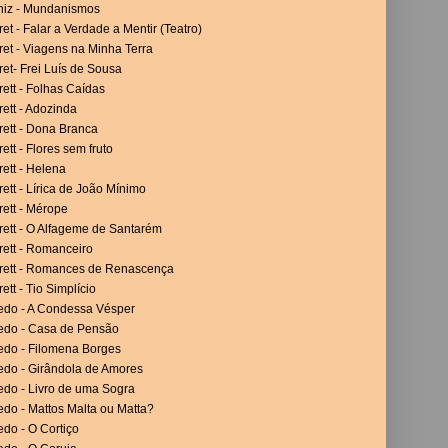
niz - Mundanismos
et - Falar a Verdade a Mentir (Teatro)
et - Viagens na Minha Terra
et- Frei Luís de Sousa
ett - Folhas Caídas
ett - Adozinda
rett - Dona Branca
ett - Flores sem fruto
ett - Helena
ett - Lírica de João Mínimo
ett - Mérope
rett - O Alfageme de Santarém
rett - Romanceiro
rett - Romances de Renascença
ett - Tio Simplício
vedo - A Condessa Vésper
vedo - Casa de Pensão
vedo - Filomena Borges
edo - Girândola de Amores
edo - Livro de uma Sogra
edo - Mattos Malta ou Matta?
edo - O Cortiço