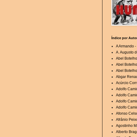
Índice por Auto
A Armando - 
A. Augusto d
Abel Botelh
Abel Botelho
Abel Botelho
Abgar Renau
Acúrcio Corr
Adolfo Cami
Adolfo Camin
Adolfo Cami
Adolfo Cami
Afonso Cels
Afrânio Peixo
Agostinho Ma
Alberto Brag