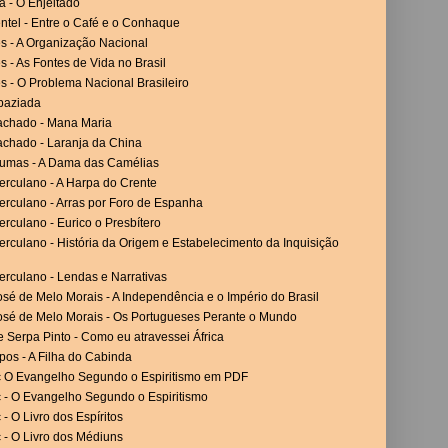
a - O Enjeitado
ntel - Entre o Café e o Conhaque
es - A Organização Nacional
es - As Fontes de Vida no Brasil
es - O Problema Nacional Brasileiro
paziada
achado - Mana Maria
achado - Laranja da China
umas - A Dama das Camélias
erculano - A Harpa do Crente
erculano - Arras por Foro de Espanha
rculano - Eurico o Presbítero
rculano - História da Origem e Estabelecimento da Inquisição
erculano - Lendas e Narrativas
sé de Melo Morais - A Independência e o Império do Brasil
osé de Melo Morais - Os Portugueses Perante o Mundo
 Serpa Pinto - Como eu atravessei África
os - A Filha do Cabinda
c O Evangelho Segundo o Espiritismo em PDF
c - O Evangelho Segundo o Espiritismo
 - O Livro dos Espíritos
 - O Livro dos Médiuns