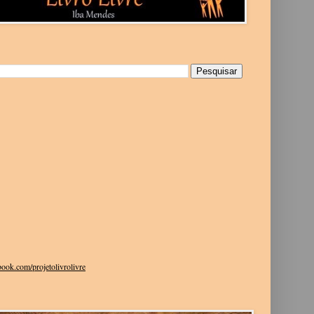
g
ook.com/projetolivrolivre