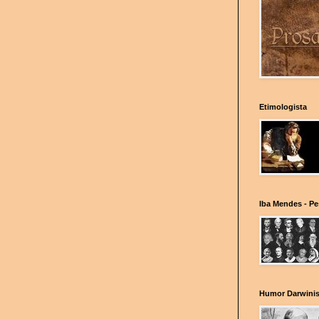
Etimologista
Iba Mendes - P
Humor Darwinis