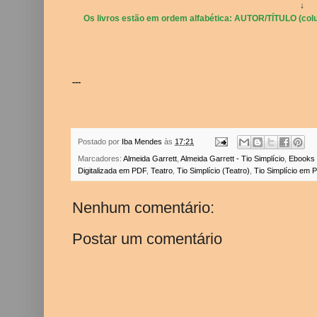
↓
Os livros estão em ordem alfabética: AUTOR/TÍTULO (colu
---
Postado por
Iba Mendes
às
17:21
Marcadores:
Almeida Garrett
,
Almeida Garrett - Tio Simplício
,
Ebooks 
Digitalizada em PDF
,
Teatro
,
Tio Simplício (Teatro)
,
Tio Simplício em 
Nenhum comentário:
Postar um comentário