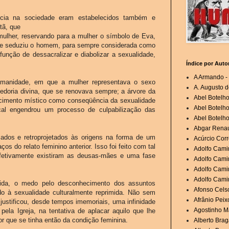
cia na sociedade eram estabelecidos também e
tã, que
mulher, reservando para a mulher o símbolo de Eva,
iu e seduziu o homem, para sempre considerada como
função de dessacralizar e diabolizar a sexualidade,
Índice por Auto
A Armando - 
humanidade, em que a mulher representava o sexo
A. Augusto d
bedoria divina, que se renovava sempre; a árvore da
Abel Botelh
hecimento místico como conseqüência da sexualidade
Abel Botelho
rcal engendrou um processo de culpabilização das
Abel Botelho
Abgar Renau
zados e retroprojetados às origens na forma de um
Acúrcio Corr
os do relato feminino anterior. Isso foi feito com tal
Adolfo Cami
fetivamente existiram as deusas-mães e uma fase
Adolfo Camin
Adolfo Cami
Adolfo Cami
vida, o medo pelo desconhecimento dos assuntos
Afonso Cels
o à sexualidade culturalmente reprimida. Não sem
Afrânio Peixo
 justificou, desde tempos imemoriais, uma infinidade
Agostinho Ma
pela Igreja, na tentativa de aplacar aquilo que lhe
r que se tinha então da condição feminina.
Alberto Brag