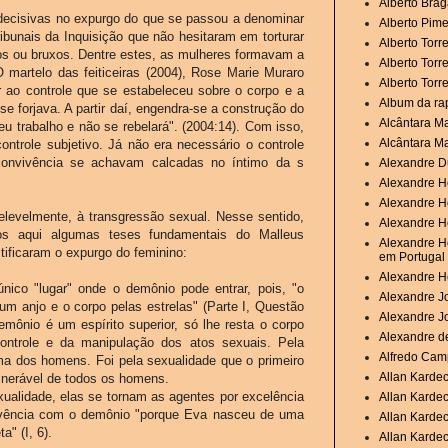
Alberto Brag
s decisivas no expurgo do que se passou a denominar
Alberto Pime
ibunais da Inquisição que não hesitaram em torturar
Alberto Torr
os ou bruxos. Dentre estes, as mulheres formavam a
Alberto Torr
O martelo das feiticeiras (2004), Rose Marie Muraro
Alberto Torr
r ao controle que se estabeleceu sobre o corpo e a
Album da ra
e forjava. A partir daí, engendra-se a construção do
Alcântara M
seu trabalho e não se rebelará". (2004:14). Com isso,
Alcântara M
ntrole subjetivo. Já não era necessário o controle
e convivência se achavam calcadas no íntimo da s
Alexandre D
Alexandre H
Alexandre H
delevelmente, à transgressão sexual. Nesse sentido,
Alexandre He
s aqui algumas teses fundamentais do Malleus
Alexandre He
stificaram o expurgo do feminino:
em Portugal
Alexandre H
 único "lugar" onde o demônio pode entrar, pois, "o
Alexandre Jo
um anjo e o corpo pelas estrelas" (Parte I, Questão
Alexandre J
demônio é um espírito superior, só lhe resta o corpo
Alexandre de
ontrole e da manipulação dos atos sexuais. Pela
Alfredo Camp
ma dos homens. Foi pela sexualidade que o primeiro
Allan Karde
lnerável de todos os homens.
ualidade, elas se tornam as agentes por excelência
Allan Karde
nivência com o demônio "porque Eva nasceu de uma
Allan Kardec
a" (I, 6).
Allan Kardec