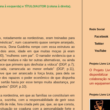
na à esquerda) e TÍTULO/AUTOR (coluna à direita).
Rede Social
Facebook
, notadamente as nordestinas, eram treinadas para
ésticas", num casamento quase sempre arranjado,
Twitter
ência, Dona Guidinha rompe com essa estrutura ao
YouTube
 e dois anos, idade em que muitas moças já eram
93), "mulheres sem par". O narrador evidencia que a
char madura e não ter outras alternativas, ou ainda
Projeto Livro Li
ece que primeiro quis desfrutar a vidoca" (DGP, p.7);
ncada, carrancuda ao menor enfado" (DGP, p.11),
O Projeto Livr
e que ser arrancado à força bruta, para dela se
disponibiliz
rte dos rapazes o poder econômico de que dispunha
colaboração n
e sertão havia por esse tempo muita abastança, por
um equipamento
odos" (DGP, p.10).
Projeto Livro L
pica nordestina, em que as famílias se constituíam em
, sozinha, com a responsabilidade de gerir seus
órfã de mãe, fora criada pelo pai, que, ao que consta,
 situação se coaduna com a personalidade forte e