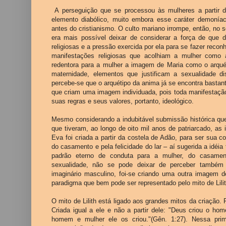
A perseguição que se processou às mulheres a partir de
elemento diabólico, muito embora esse caráter demoníac
antes do cristianismo. O culto mariano irrompe, então, no 
era mais possível deixar de considerar a força de que 
religiosas e a pressão exercida por ela para se fazer recon
manifestações religiosas que acolhiam a mulher como at
redentora para a mulher a imagem de Maria como o arqué
maternidade, elementos que justificam a sexualidade di
percebe-se que o arquétipo da anima já se encontra basta
que criam uma imagem individuada, pois toda manifestaçã
suas regras e seus valores, portanto, ideológico.
Mesmo considerando a indubitável submissão histórica qu
que tiveram, ao longo de oito mil anos de patriarcado, as i
Eva foi criada a partir da costela de Adão, para ser sua 
do casamento e pela felicidade do lar – aí sugerida a idéia
padrão eterno de conduta para a mulher, do casamento
sexualidade, não se pode deixar de perceber também q
imaginário masculino, foi-se criando uma outra imagem de
paradigma que bem pode ser representado pelo mito de Lilit
O mito de Lilith está ligado aos grandes mitos da criação. 
Criada igual a ele e não a partir dele: "Deus criou o 
homem e mulher ele os criou."(Gên. 1:27). Nessa prim