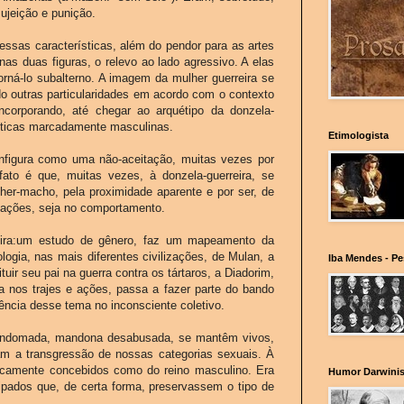
ujeição e punição.
ssas características, além do pendor para as artes
as duas figuras, o relevo ao lado agressivo. A elas
orná-lo subalterno. A imagem da mulher guerreira se
do outras particularidades em acordo com o contexto
ncorporando, até chegar ao arquétipo da donzela-
ísticas marcadamente masculinas.
Etimologista
onfigura como uma não-aceitação, muitas vezes por
 fato é que, muitas vezes, à donzela-guerreira, se
er-macho, pela proximidade aparente e por ser, de
 ações, seja no comportamento.
reira:um estudo de gênero, faz um mapeamento da
ologia, nas mais diferentes civilizações, de Mulan, a
Iba Mendes - P
ir seu pai na guerra contra os tártaros, a Diadorim,
 nos trajes e ações, passa a fazer parte do bando
ência desse tema no inconsciente coletivo.
ra indomada, mandona desabusada, se mantêm vivos,
tam a transgressão de nossas categorias sexuais. À
oricamente concebidos como do reino masculino. Era
Humor Darwinis
tipados que, de certa forma, preservassem o tipo de