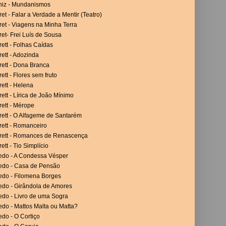
niz - Mundanismos
et - Falar a Verdade a Mentir (Teatro)
et - Viagens na Minha Terra
et- Frei Luís de Sousa
ett - Folhas Caídas
ett - Adozinda
rett - Dona Branca
ett - Flores sem fruto
ett - Helena
ett - Lírica de João Mínimo
ett - Mérope
rett - O Alfageme de Santarém
rett - Romanceiro
rett - Romances de Renascença
ett - Tio Simplício
vedo - A Condessa Vésper
vedo - Casa de Pensão
vedo - Filomena Borges
edo - Girândola de Amores
edo - Livro de uma Sogra
edo - Mattos Malta ou Matta?
edo - O Cortiço