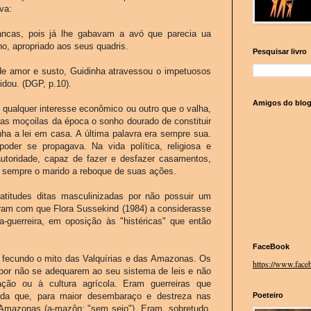
va:
ncas, pois já lhe gabavam a avó que parecia ua
no, apropriado aos seus quadris.
Pesquisar livro
de amor e susto, Guidinha atravessou o impetuosos
dou. (DGP, p.10).
Amigos do blo
 qualquer interesse econômico ou outro que o valha,
as moçoilas da época o sonho dourado de constituir
ha a lei em casa. A última palavra era sempre sua.
er se propagava. Na vida política, religiosa e
autoridade, capaz de fazer e desfazer casamentos,
do sempre o marido a reboque de suas ações.
 atitudes ditas masculinizadas por não possuir um
zeram com que Flora Sussekind (1984) a considerasse
a-guerreira, em oposição às "histéricas" que então
FaceBook
 fecundo o mito das Valquírias e das Amazonas. Os
https://www.faceb
or não se adequarem ao seu sistema de leis e não
ção ou à cultura agrícola. Eram guerreiras que
da que, para maior desembaraço e destreza nas
Poeteiro
 Amazonas (a-mazôn: "sem seio"). Eram, sobretudo,