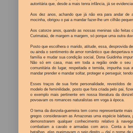
autoritária que, desde a mais tenra infância, já se evidencia
Aos dez anos, achando que já não era para andar de a
mocinha, obrigou o pai a mandar fazer-lhe um cilhão peque
Aos catorze anos, quando as nossas meninas são feitas 
Curimataú, de margem a margem, só porque uma outra duvi
Posto que escolhera o marido, atitude, essa, desprovida de
ou ainda o sentimento de amor romântico que despertava n
família e mudar sua condição social, Dona Guidinha impun
Não só em casa, mas em toda a região onde o seu pod
comunitária do lugar, respeitada e temida, impunha sua 
mandar prender e mandar soltar, proteger e perseguir, ten
Esses traços de sua forte personalidade, revestidos de
modelo de feminilidade, posto que fora criada pelo pai, fi
o exemplo mais pertinente em nossa literatura da donzel
povoavam os romances naturalistas em voga à época.
O tema da donzela-guerreira tem como representante mais
gregos consideravam as Amazonas uma espécie bárbara, p
demonstrarem qualquer conhecimento relativo à navega
combatiam a cavalo e armadas com arco. Conta a len
batalhas, elas queimavam o seio direito ─ daí o nome de