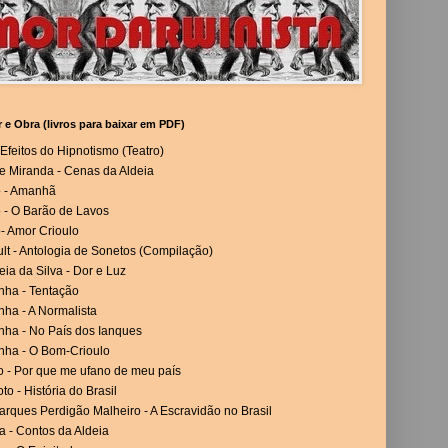
r e Obra (livros para baixar em PDF)
Efeitos do Hipnotismo (Teatro)
e Miranda - Cenas da Aldeia
o - Amanhã
 - O Barão de Lavos
- Amor Crioulo
lt - Antologia de Sonetos (Compilação)
eia da Silva - Dor e Luz
nha - Tentação
ha - A Normalista
nha - No País dos Ianques
nha - O Bom-Crioulo
o - Por que me ufano de meu país
to - História do Brasil
rques Perdigão Malheiro - A Escravidão no Brasil
a - Contos da Aldeia