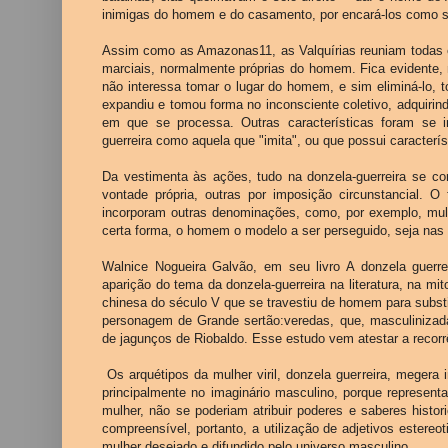
inimigas do homem e do casamento, por encará-los como s
Assim como as Amazonas11, as Valquírias reuniam todas e
marciais, normalmente próprias do homem. Fica evidente, n
não interessa tomar o lugar do homem, e sim eliminá-lo, t
expandiu e tomou forma no inconsciente coletivo, adquirin
em que se processa. Outras características foram se i
guerreira como aquela que "imita", ou que possui caracter
Da vestimenta às ações, tudo na donzela-guerreira se c
vontade própria, outras por imposição circunstancial. O
incorporam outras denominações, como, por exemplo, mulh
certa forma, o homem o modelo a ser perseguido, seja nas
Walnice Nogueira Galvão, em seu livro A donzela guer
aparição do tema da donzela-guerreira na literatura, na mit
chinesa do século V que se travestiu de homem para substitu
personagem de Grande sertão:veredas, que, masculinizada
de jagunços de Riobaldo. Esse estudo vem atestar a recorr
Os arquétipos da mulher viril, donzela guerreira, mege
principalmente no imaginário masculino, porque represen
mulher, não se poderiam atribuir poderes e saberes hist
compreensível, portanto, a utilização de adjetivos estereo
mulher desejado e difundido pelo universo masculino.