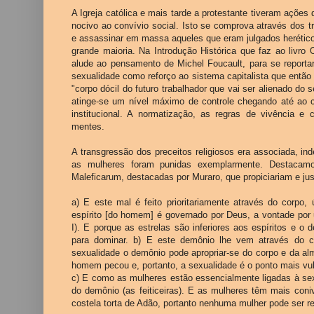
A Igreja católica e mais tarde a protestante tiveram açõe
nocivo ao convívio social. Isto se comprova através dos tr
e assassinar em massa aqueles que eram julgados herétic
grande maioria. Na Introdução Histórica que faz ao livro 
alude ao pensamento de Michel Foucault, para se reporta
sexualidade como reforço ao sistema capitalista que então s
"corpo dócil do futuro trabalhador que vai ser alienado do 
atinge-se um nível máximo de controle chegando até ao co
institucional. A normatização, as regras de vivência 
mentes.
A transgressão dos preceitos religiosos era associada, in
as mulheres foram punidas exemplarmente. Destacamo
Maleficarum, destacadas por Muraro,
que propiciariam e ju
a) E este mal é feito prioritariamente através do corpo,
espírito [do homem] é governado por Deus, a vontade por 
I). E porque as estrelas são inferiores aos espíritos e o 
para dominar. b) E este demônio lhe vem através do c
sexualidade o demônio pode apropriar-se do corpo e da al
homem pecou e, portanto, a sexualidade é o ponto mais vu
c) E como as mulheres estão essencialmente ligadas à sex
do demônio (as feiticeiras). E as mulheres têm mais co
costela torta de Adão, portanto nenhuma mulher pode ser ret