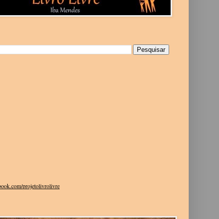
g
ook.com/projetolivrolivre