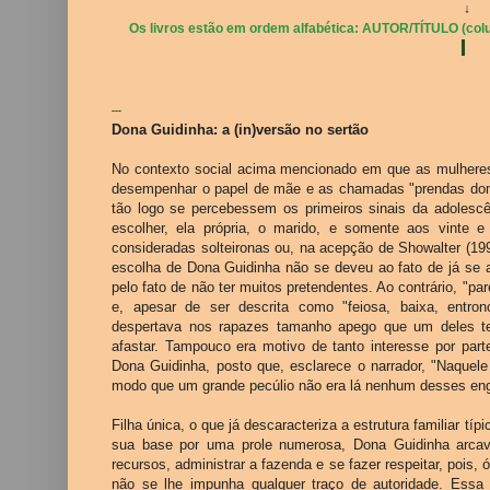
↓
Os livros estão em ordem alfabética: AUTOR/TÍTULO (colu
---
Dona Guidinha: a (in)versão no sertão
No contexto social acima mencionado em que as mulheres
desempenhar o papel de mãe e as chamadas "prendas dom
tão logo se percebessem os primeiros sinais da adolesc
escolher, ela própria, o marido, e somente aos vinte
consideradas solteironas ou, na acepção de Showalter (19
escolha de Dona Guidinha não se deveu ao fato de já se a
pelo fato de não ter muitos pretendentes. Ao contrário, "par
e, apesar de ser descrita como "feiosa, baixa, entro
despertava nos rapazes tamanho apego que um deles tev
afastar. Tampouco era motivo de tanto interesse por pa
Dona Guidinha, posto que, esclarece o narrador, "Naquel
modo que um grande pecúlio não era lá nenhum desses eng
Filha única, o que já descaracteriza a estrutura familiar tí
sua base por uma prole numerosa, Dona Guidinha arcava
recursos, administrar a fazenda e se fazer respeitar, pois, 
não se lhe impunha qualquer traço de autoridade. Essa