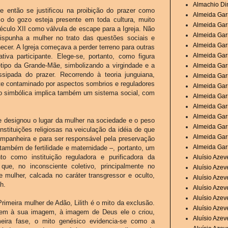
Almachio Di
 então se justificou na proibição do prazer como
Almeida Garr
o do gozo esteja presente em toda cultura, muito
Almeida Garr
século XII como válvula de escape para a Igreja. Não
Almeida Garr
dispunha a mulher no trato das questões sociais e
Almeida Garr
hecer. A Igreja começava a perder terreno para outras
Almeida Garr
iva participante. Elege-se, portanto, como figura
tipo da Grande-Mãe, simbolizando a virgindade e a
Almeida Gar
ssipada do prazer. Recorrendo à teoria junguiana,
Almeida Garr
nte contaminado por aspectos sombrios e reguladores
Almeida Garr
o simbólica implica também um sistema social, com
Almeida Garr
Almeida Garr
Almeida Gar
e designou o lugar da mulher na sociedade e o peso
Almeida Gar
nstituições religiosas na veiculação da idéia de que
Almeida Gar
companheira e para ser responsável pela preservação
Almeida Garr
 também de fertilidade e maternidade –, portanto, um
 como instituição reguladora e purificadora da
Aluísio Aze
ue, no inconsciente coletivo, principalmente no
Aluísio Aze
 mulher, calcada no caráter transgressor e oculto,
Aluísio Aze
h.
Aluísio Azev
Aluísio Azev
Primeira mulher de Adão, Lilith é o mito da exclusão.
Aluísio Azev
homem à sua imagem, à imagem de Deus ele o criou,
Aluísio Azev
eira fase, o mito genésico evidencia-se como a