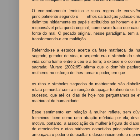
O comportamento feminino e suas regras de convivên
principalmente segundo o ethos da tradição judaico-cris
delimitou nitidamente os papéis atribuídos ao homem e à 
responsável pela queda original, como sexo fraco que ca
fonte do mal. O pecado original, nesse paradigma, tem a 
transformando-a em maldição.
Referindo-se a estudos acerca da fase matriarcal da 
sagrado, gerador de vida; a serpente era o símbolo da sa
vida como liame entre o céu e a terra; o êxtase e o con
sagrada; Muraro (2002:95) afirma que o domínio patria
mulheres no esforço de lhes tomar o poder, em que
os ritos e símbolos sagrados do matriarcado são diaboli
relato primordial com a intenção de apagar totalmente os traç
sucesso, que até os dias de hoje nos perguntamos se e
matriarcal da humanidade.
Esse sentimento em relação à mulher reflete, sem dú
femininos, bem como uma atração mórbida por ela, devid
motivo, portanto, a associação da mulher à figura do diabo
de atrocidades e atos bárbaros cometidos principalmente 
ameaçava o poder e de ocultar o desconhecimento e o pavo