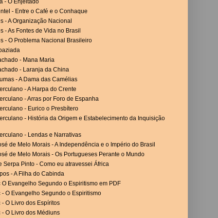
a - O Enjeitado
ntel - Entre o Café e o Conhaque
es - A Organização Nacional
es - As Fontes de Vida no Brasil
es - O Problema Nacional Brasileiro
paziada
achado - Mana Maria
achado - Laranja da China
umas - A Dama das Camélias
erculano - A Harpa do Crente
erculano - Arras por Foro de Espanha
rculano - Eurico o Presbítero
rculano - História da Origem e Estabelecimento da Inquisição
erculano - Lendas e Narrativas
sé de Melo Morais - A Independência e o Império do Brasil
osé de Melo Morais - Os Portugueses Perante o Mundo
 Serpa Pinto - Como eu atravessei África
os - A Filha do Cabinda
c O Evangelho Segundo o Espiritismo em PDF
c - O Evangelho Segundo o Espiritismo
 - O Livro dos Espíritos
 - O Livro dos Médiuns